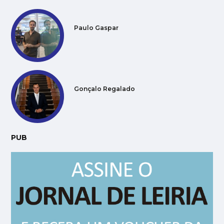
Paulo Gaspar
Gonçalo Regalado
PUB