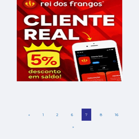
«
1
2
6
7
8
16
»