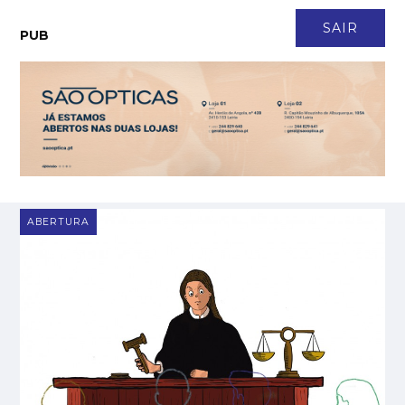
CONTACTO
NEWSLETTER
ASSINATURA
LOGIN
SAIR
PUB
Casal transforma terreno queimado em refúgio para cerca de 150
MAIS
VISTAS
animais
Faleceu António Vieira Rodrigues, fundador da Construtora do
MAIS
VISTAS
Lena
Em Angola há 17 anos, Ana Santos é directora financeira de empresa
MAIS
VISTAS
de tecnologia
Morreu o actor Pedro Oliveira, fundador do grupo O Nariz
MAIS VISTAS
Frumolde Tooling declarada insolvente pelo Tribunal de Alcobaça
MAIS VISTAS
ABERTURA
Obra ilegal em Monte Redondo avança em desrespeito a embargo
MAIS VISTAS