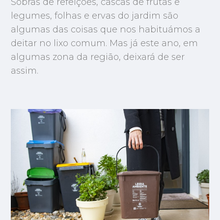
Sobras de refeições, cascas de frutas e
legumes, folhas e ervas do jardim são
algumas das coisas que nos habituámos a
deitar no lixo comum. Mas já este ano, em
algumas zona da região, deixará de ser
assim.