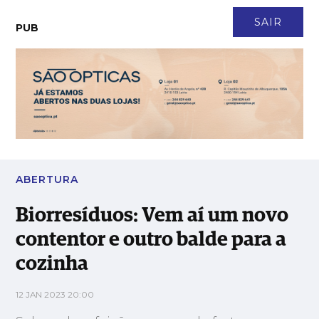
CONTACTO
NEWSLETTER
ASSINATURA
LOGIN
SAIR
PUB
Biorresíduos: Vem aí um novo contentor e outro balde para a
cozinha
ABERTURA
Biorresíduos: Vem aí um novo
contentor e outro balde para a
cozinha
12 JAN 2023 20:00