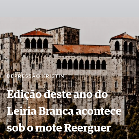
DEPRESSÃO KRISTIN
Edição deste ano do
Leiria Branca acontece
sob o mote Reerguer