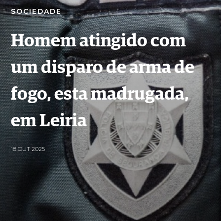
SOCIEDADE
Homem atingido com
um disparo de arma de
fogo, esta madrugada,
em Leiria
18 OUT 2025