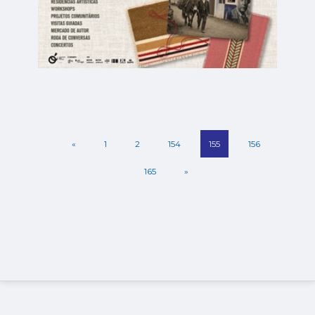
«
1
2
154
155
156
165
»