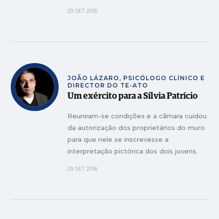
parte da sociedade da cidade e do
29 SET 2016
distrito de Leiria.
JOÃO LÁZARO, PSICÓLOGO CLÍNICO E
DIRECTOR DO TE-ATO
Um exército para a Sílvia Patrício
Reuniram-se condições e a câmara cuidou
da autorização dos proprietários do muro
para que nele se inscrevesse a
interpretação pictórica dos dois jovens.
29 SET 2016