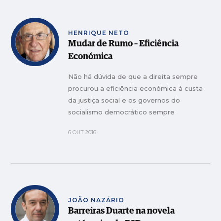
HENRIQUE NETO
Mudar de Rumo – Eficiência
Económica
Não há dúvida de que a direita sempre
procurou a eficiência económica à custa
da justiça social e os governos do
socialismo democrático sempre
procuraram a justiça social à custa da
6 OUT 2016
eficiência económica.
JOÃO NAZÁRIO
Barreiras Duarte na novela