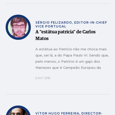
SÉRGIO FELIZARDO, EDITOR-IN-CHIEF
VICE PORTUGAL
A “estátua patrícia” de Carlos
Matos
A estátua ao Patrício não me choca mais
que, sei lá, a do Papa Paulo VI. Sendo que,
pelo menos, o Patrício é um gajo dos
Marrazes que é Campeão Europeu da
bola e o Paulo a única coisa que fez foi ir
6 OUT 2016
a Fátima e passar por Leiria a acenar...
VÍTOR HUGO FERREIRA, DIRECTOR-