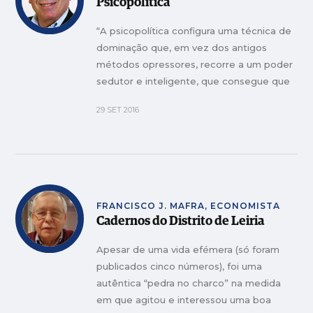
Psicopolítica
“A psicopolítica configura uma técnica de
dominação que, em vez dos antigos
métodos opressores, recorre a um poder
sedutor e inteligente, que consegue que
os cidadãos se submetam por si próprios
29 SET 2016
às forças de dominação.”
FRANCISCO J. MAFRA, ECONOMISTA
Cadernos do Distrito de Leiria
Apesar de uma vida efémera (só foram
publicados cinco números), foi uma
autêntica “pedra no charco” na medida
em que agitou e interessou uma boa