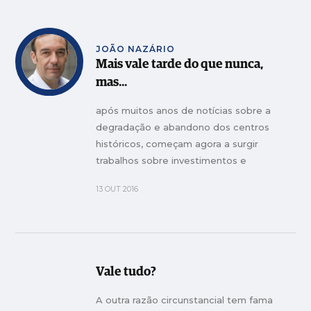
JOÃO NAZÁRIO
Mais vale tarde do que nunca,
mas...
após muitos anos de notícias sobre a
degradação e abandono dos centros
históricos, começam agora a surgir
trabalhos sobre investimentos e
recuperações nestas áreas, como é
13 OUT 2016
exemplo a que publicamos nesta edição
sobre o que está a acontecer em Leiria.
Vale tudo?
A outra razão circunstancial tem fama