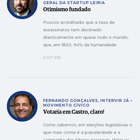
GERAL DA STARTUP LEIRIA
Otimismo fundado
Poucos acreditarão que a taxa de
assassinatos tem declinado
drasticamente em quase todo o mundo;
que, em 1820, 94% da humanidade
subsistia com menos de dois dólares por
6 OUT 2016
dia e que essa percentagem caiu para
37% em 1990.
FERNANDO GONÇALVES, INTERVIR JÁ –
MOVIMENTO CÍVICO
Votaria em Castro, claro!
Como sabemos, em eleições legislativas o
que mais conta é a popularidade e a
campanha dos líderes nacionais. (Nós) os