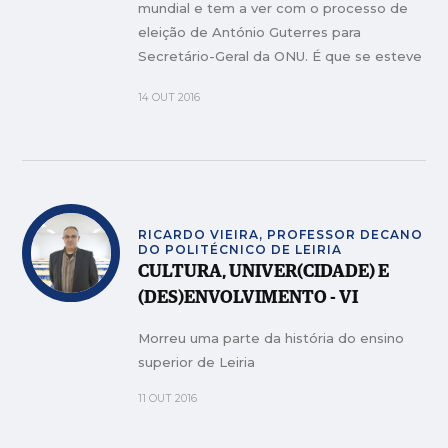
mundial e tem a ver com o processo de
eleição de António Guterres para
Secretário-Geral da ONU. É que se esteve
quase a aplicar o princípio da anedota
14 OUT 2016
que, felizmente, desta falhou.
RICARDO VIEIRA, PROFESSOR DECANO
DO POLITÉCNICO DE LEIRIA
CULTURA, UNIVER(CIDADE) E
(DES)ENVOLVIMENTO - VI
Morreu uma parte da história do ensino
superior de Leiria
11 OUT 2016