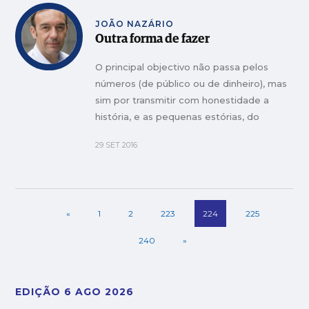
JOÃO NAZÁRIO
Outra forma de fazer
O principal objectivo não passa pelos
números (de público ou de dinheiro), mas
sim por transmitir com honestidade a
história, e as pequenas estórias, do
Mosteiro, bem como o passado de
29 SET 2016
Portugal que lhe está intrinsecamente
ligado.
«
1
2
223
224
225
240
»
EDIÇÃO 6 AGO 2026