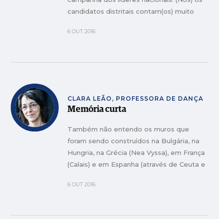
candidatos distritais contam(os) muito
pouco para o sentido de voto dos
6 OUT 2016
eleitores.
CLARA LEÃO, PROFESSORA DE DANÇA
Memória curta
Também não entendo os muros que
foram sendo construídos na Bulgária, na
Hungria, na Grécia (Nea Vyssa), em França
(Calais) e em Espanha (através de Ceuta e
Mellila), mais os que estarão ainda na
6 OUT 2016
calha.