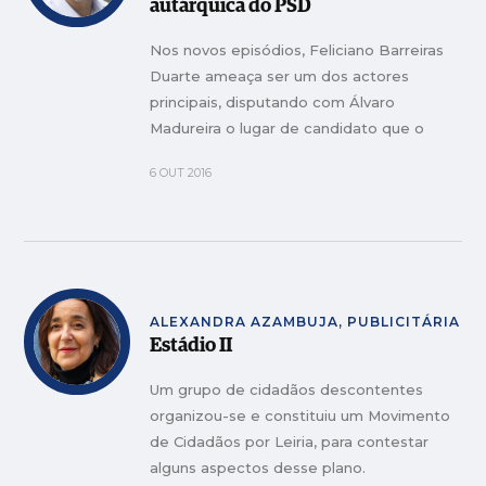
autárquica do PSD
Nos novos episódios, Feliciano Barreiras
Duarte ameaça ser um dos actores
principais, disputando com Álvaro
Madureira o lugar de candidato que o
presidente da concelhia já anda a
6 OUT 2016
preparar há vários meses.
ALEXANDRA AZAMBUJA, PUBLICITÁRIA
Estádio II
Um grupo de cidadãos descontentes
organizou-se e constituiu um Movimento
de Cidadãos por Leiria, para contestar
alguns aspectos desse plano.