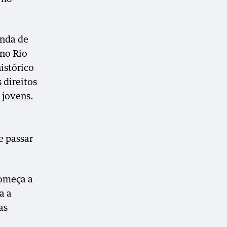
onda de
 no Rio
istórico
 direitos
 jovens.
e passar
começa a
a a
as