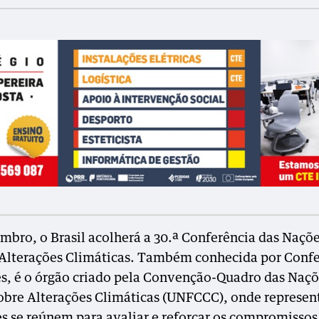
bro, o Brasil acolherá a 30.ª Conferência das Naçõ
 Alterações Climáticas. Também conhecida por Conf
es, é o órgão criado pela Convenção-Quadro das Naç
obre Alterações Climáticas (UNFCCC), onde represen
es se reúnem para avaliar e reforçar os compromissos