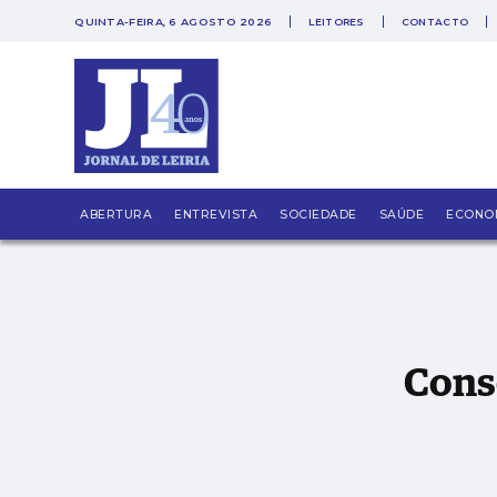
QUINTA-FEIRA, 6 AGOSTO 2026
LEITORES
CONTACTO
PUB
Conseguem ouvir-nos a bater à porta?
ABERTURA
ENTREVISTA
SOCIEDADE
SAÚDE
ECONO
Cons