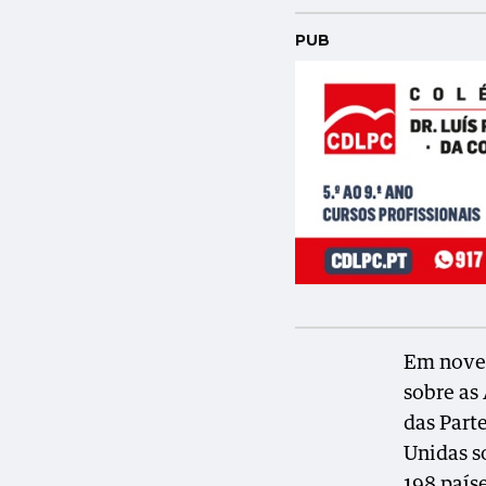
PUB
Em novem
sobre as
das Part
Unidas s
198 país