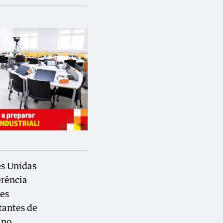
es Unidas
erência
ões
tantes de
 no