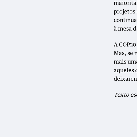
maiorita
projetos
continua
à mesa d
A COP30 
Mas, se 
mais uma
aqueles 
deixarem
Texto es