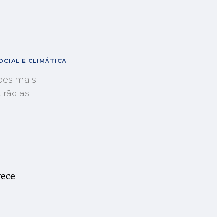
CIAL E CLIMÁTICA
ções mais
irão as
rece