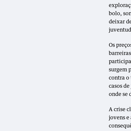
exploraç
bolo, so
deixar de
juventud
Os preço
barreira
particip
surgem p
contra o
casos de
onde se 
A crise c
jovens e
consequê