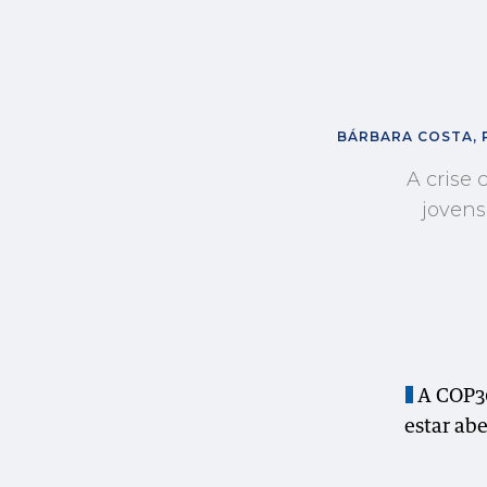
BÁRBARA COSTA, 
A crise 
jovens
A COP30
estar ab