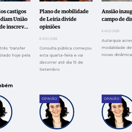
os castigos
Plano de mobilidade
Ansião inau
diam União
de Leiria divide
campo de dis
 de inscrever
opiniões
6 AGO 2026
s
6 AGO 2026
Autarquia acre
modalidade dev
três 'transfer
Consulta pública começou
novas dinâmica
etirado hoje pela
esta quarta-feira e vai
decorrer até dia 15 de
Setembro
ambém
OPINIÃO
OPINIÃO