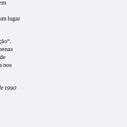
 em
 um lugar
ção”.
apenas
nde
a nos
de 1990