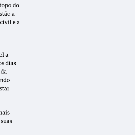
 topo do
stão a
ivil e a
el a
os dias
ida
indo
star
mais
 suas