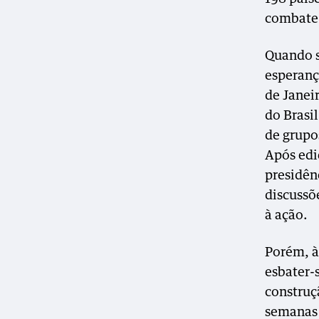
combate 
Quando s
esperanç
de Janei
do Brasi
de grupo
Após edi
presidên
discussõ
à ação.
Porém, à
esbater-s
construç
semanas 