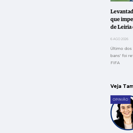
Levantad
que impe
de Leiria
jogadore
6 AGO 2026
Último dos 
bans' foi r
FIFA
Veja T
OPINIÃO