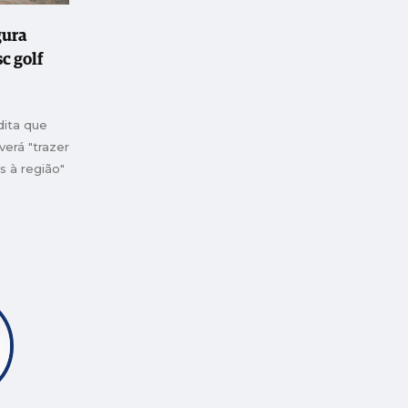
gura
c golf
dita que
erá "trazer
s à região"