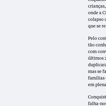
crianças
onde a C
colapso 
que se r
Pelo con
tão conh
com conv
últimos 
duplicar
mas se f
famílias
em plena
Conquist
falha-no