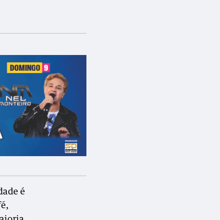
dade é
fé,
aioria