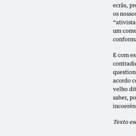
ecrãs, p
os nosso
“ativist
um comen
conform
E com es
contradi
question
acordo c
velho di
saber, p
incoerên
Texto es