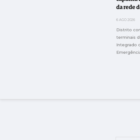
da rede 
emergênc
6 AGO 2026
Distrito c
terminais 
Integrado 
Emergênci
de Portuga