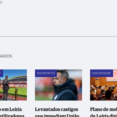
AR
NADOS
E
DESPORTO
SOCIEDADE
 em Leiria
Levantados castigos
Plano de mo
utilizadores
que impediam União
de Leiria div