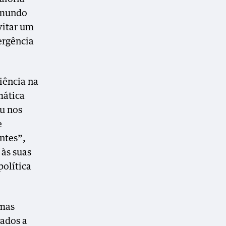
 mundo
vitar um
ergência
iência na
mática
u nos
e
ntes”,
 às suas
olítica
 mas
lados a