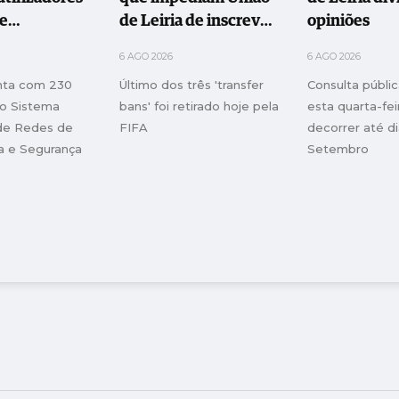
de
de Leiria de inscrever
opiniões
ia SIRESP
jogadores
6 AGO 2026
6 AGO 2026
onta com 230
Último dos três 'transfer
Consulta públi
do Sistema
bans' foi retirado hoje pela
esta quarta-feir
de Redes de
FIFA
decorrer até di
a e Segurança
Setembro
l