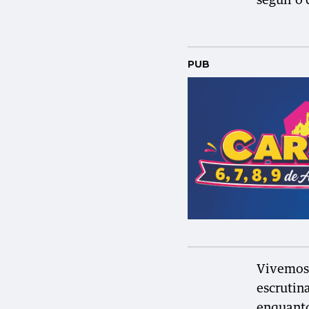
seguir o
PUB
Vivemos
escrutin
enquanto