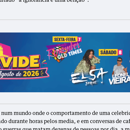
 ditado “a ignorância é uma bênção”.
 num mundo onde o comportamento de uma celebri
ado durante horas pelos media, e em conversas de ca
 guerras que matam dezenas de pessoas por dia, a m