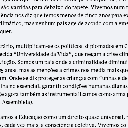
, são varridas para debaixo do tapete. Vivemos num
iência nos diz que temos menos de cinco anos para e
climático, mas nenhum país age de acordo com a em
equer.
trário, multiplicam-se os políticos, diplomados em C
ecida “Universidade da Vida”, que negam a crise cli
icção. Somos um país onde a criminalidade diminui
25 anos, mas as menções a crimes nos media mais qu
am. Onde se diz proteger as crianças com “unhas e de
alha no essencial: garantir condições humanas dignas
 (e agora também as instrumentalizamos como arma p
 Assembleia).
ámos a Educação como um direito quase universal,
s, cada vez mais, a consciência coletiva. Vivemos co