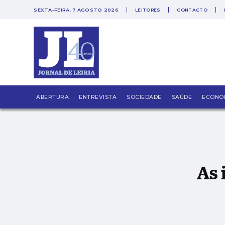
SEXTA-FEIRA, 7 AGOSTO 2026
LEITORES
CONTACTO
As incoerências de existir em 2025
ABERTURA
ENTREVISTA
SOCIEDADE
SAÚDE
ECONO
As 