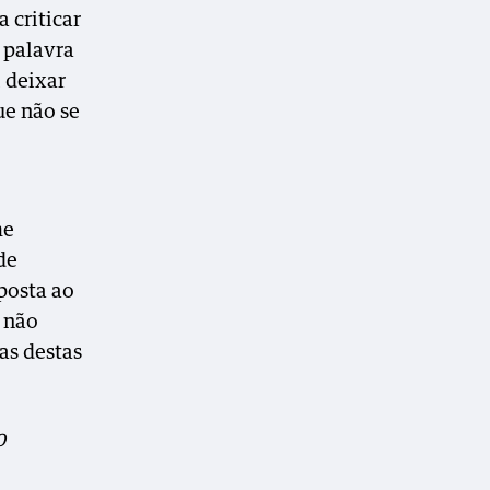
 criticar
 palavra
 deixar
ue não se
me
de
posta ao
r não
as destas
0