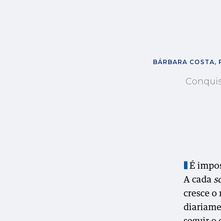
BÁRBARA COSTA, 
Conquis
É impos
A cada
s
cresce o
diariame