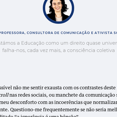
PROFESSORA, CONSULTORA DE COMUNICAÇÃO E ATIVISTA SO
támos a Educação como um direito quase univer
falha-nos, cada vez mais, a consciência coletiva
sível não me sentir exausta com os contrastes dest
croll
nas redes sociais, ou manchete da comunicação s
 meu desconforto com as incoerências que normaliz
nte. Questiono-me frequentemente se não seria mel