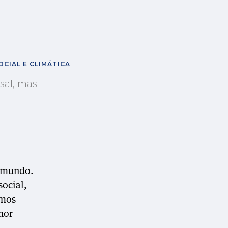
CIAL E CLIMÁTICA
sal, mas
e mundo.
ocial,
amos
hor