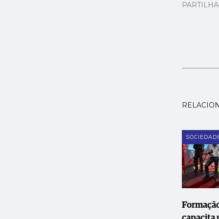
PARTILH
RELACIO
SOCIEDAD
Formação
capacita 