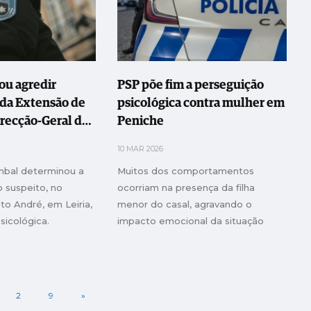
u agredir
PSP põe fim a perseguição
 da Extensão de
psicológica contra mulher em
recção-Geral de
Peniche
 Serviços
10 MAR 2026
oi detido
mbal determinou a
Muitos dos comportamentos
 suspeito, no
ocorriam na presença da filha
to André, em Leiria,
menor do casal, agravando o
sicológica.
impacto emocional da situação
2
9
»