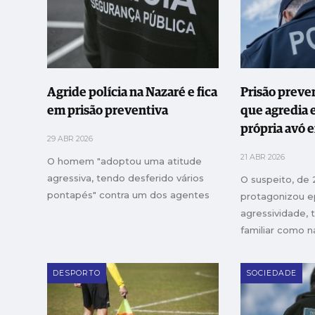
Agride polícia na Nazaré e fica
Prisão preve
em prisão preventiva
que agredia 
própria avó 
29 ABR 2026
Rainha
21 ABR 2026
O homem "adoptou uma atitude
agressiva, tendo desferido vários
O suspeito, de 
pontapés" contra um dos agentes
protagonizou e
agressividade, 
familiar como na
a avó, de 64 an
DESPORTO
SOCIEDADE