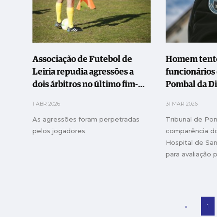
Associação de Futebol de
Homem tento
Leiria repudia agressões a
funcionários
dois árbitros no último fim-
Pombal da Di
de-semana
Reinserção e
1 ABR 2026
31 MAR 2026
Prisionais e f
As agressões foram perpetradas
Tribunal de Po
pelos jogadores
comparência do
Hospital de San
para avaliação p
«
1