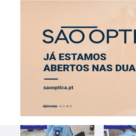
SEXTA-FEIRA, 7 AGOSTO 2026
LEITORES
CONTACTO
PUB
ABERTURA
ENTREVISTA
SOCIEDADE
SAÚDE
ECONO
Tag:
Agressão
SOCIEDADE
SOCIEDADE