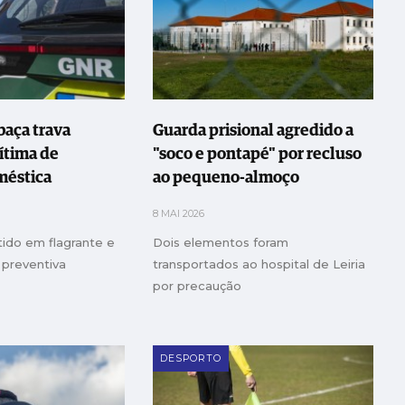
aça trava
Guarda prisional agredido a
vítima de
"soco e pontapé" por recluso
méstica
ao pequeno-almoço
8 MAI 2026
tido em flagrante e
Dois elementos foram
 preventiva
transportados ao hospital de Leiria
por precaução
DESPORTO