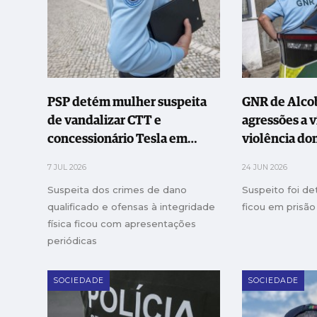
PSP detém mulher suspeita
GNR de Alcob
de vandalizar CTT e
agressões a 
concessionário Tesla em
violência do
Leiria
7 JUL 2026
24 JUN 2026
Suspeita dos crimes de dano
Suspeito foi de
qualificado e ofensas à integridade
ficou em prisão
física ficou com apresentações
periódicas
SOCIEDADE
SOCIEDADE