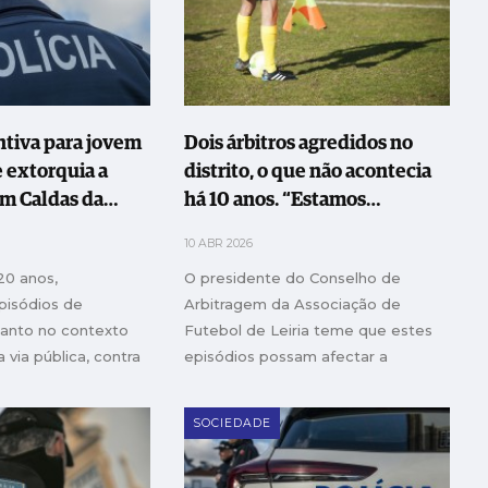
ntiva para jovem
Dois árbitros agredidos no
e extorquia a
distrito, o que não acontecia
em Caldas da
há 10 anos. “Estamos
preocupados”
10 ABR 2026
20 anos,
O presidente do Conselho de
pisódios de
Arbitragem da Associação de
tanto no contexto
Futebol de Leiria teme que estes
 via pública, contra
episódios possam afectar a
os
atracção e retenção de árbitros
SOCIEDADE