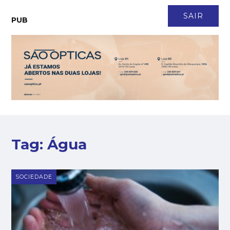
CONTACTO
NEWSLETTER
ASSINATURA
LOGIN
SAIR
PUB
Tag:
Água
SOCIEDADE