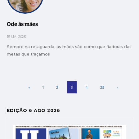
Ode às mães
15 MAI 2025
Sempre na retaguarda, as mães são como que fiadoras das
metas que traçamos
«
1
2
3
4
25
»
EDIÇÃO 6 AGO 2026