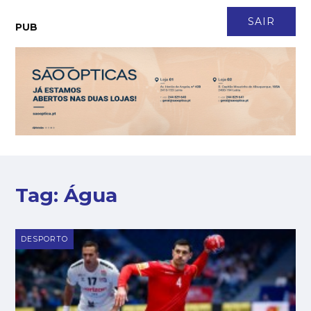
CONTACTO
NEWSLETTER
ASSINATURA
LOGIN
SAIR
PUB
Tag:
Água
DESPORTO