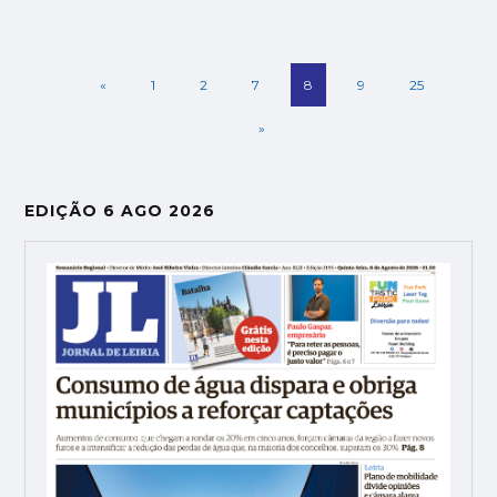
«
1
2
7
8
9
25
»
EDIÇÃO 6 AGO 2026