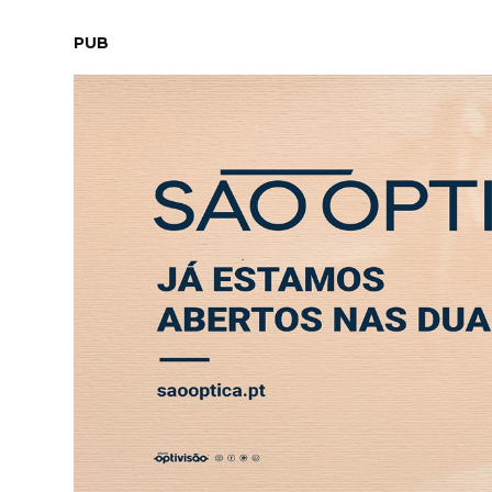
SÁBADO, 8 AGOSTO 2026
LEITORES
CONTACTO
NEW
PUB
Casal transforma terreno queimad
MAIS VISTAS
Faleceu António Vieira Rodrigues
MAIS VISTAS
Em Angola há 17 anos, Ana Santos 
MAIS VISTAS
Frumolde Tooling declarada insol
MAIS VISTAS
ABERTURA
ENTREVISTA
SOCIEDADE
SAÚDE
ECONO
CeX abre no LeiriaShopping com t
MAIS VISTAS
Obra ilegal em Monte Redondo av
MAIS VISTAS
SOCIEDADE