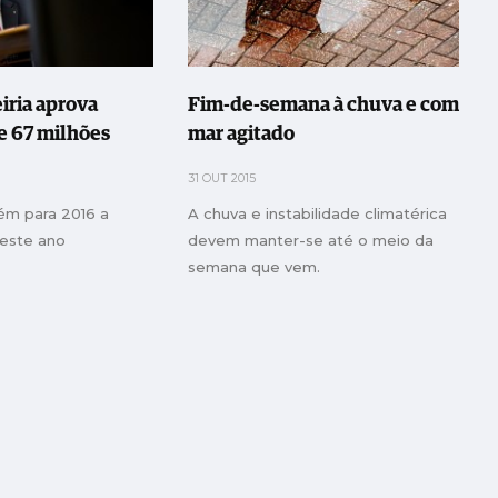
iria aprova
Fim-de-semana à chuva e com
e 67 milhões
mar agitado
31 OUT 2015
ém para 2016 a
A chuva e instabilidade climatérica
este ano
devem manter-se até o meio da
semana que vem.