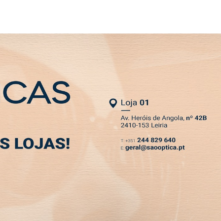
SLETTER
o em refúgio para cerca de 150 animais
, fundador da Construtora do Lena
é directora financeira de empresa de tecnologia
vente pelo Tribunal de Alcobaça
MIA
DESPORTO
VIVER
OPINIÃO
CLASSIFICADOS
PODCASTS
ecnologia em segunda mão e 5 anos de garantia
ança em desrespeito a embargo