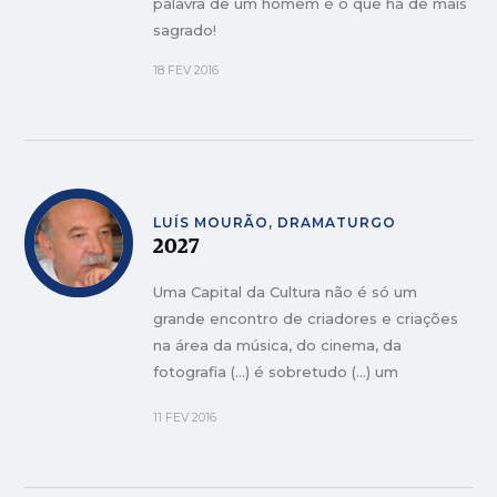
palavra de um homem é o que há de mais
sagrado!
18 FEV 2016
LUÍS MOURÃO, DRAMATURGO
2027
Uma Capital da Cultura não é só um
grande encontro de criadores e criações
na área da música, do cinema, da
fotografia (...) é sobretudo (…) um
momento de revelação do processo de
11 FEV 2016
transformação de um território e da sua
relação com o futuro.