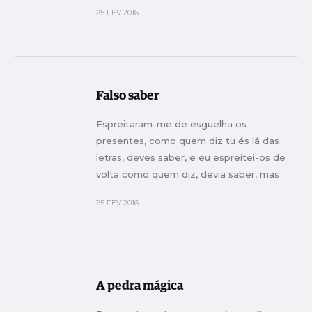
25 FEV 2016
Falso saber
Espreitaram-me de esguelha os
presentes, como quem diz tu és lá das
letras, deves saber, e eu espreitei-os de
volta como quem diz, devia saber, mas
não sei.
25 FEV 2016
A pedra mágica