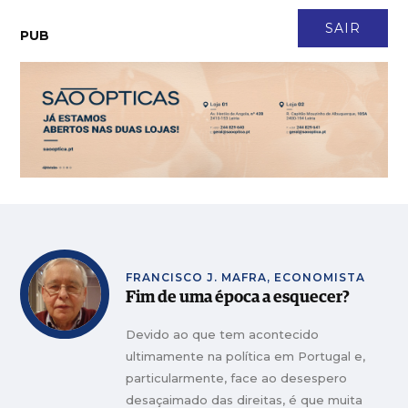
CONTACTO
NEWSLETTER
ASSINATURA
LOGIN
SAIR
PUB
Casal transforma terreno queimado em refúgio para cerca de 150
MAIS
VISTAS
animais
Faleceu António Vieira Rodrigues, fundador da Construtora do
MAIS
VISTAS
Lena
Em Angola há 17 anos, Ana Santos é directora financeira de empresa
MAIS
VISTAS
de tecnologia
Frumolde Tooling declarada insolvente pelo Tribunal de Alcobaça
MAIS VISTAS
CeX abre no LeiriaShopping com tecnologia em segunda mão e 5
MAIS
VISTAS
anos de garantia
Junta de Pombal chama jovens ao combate às invasoras no Cotrofe
MAIS VISTAS
FRANCISCO J. MAFRA, ECONOMISTA
Fim de uma época a esquecer?
Devido ao que tem acontecido
ultimamente na política em Portugal e,
particularmente, face ao desespero
desaçaimado das direitas, é que muita