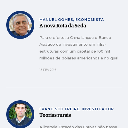
MANUEL GOMES, ECONOMISTA
A nova Rota da Seda
Para o efeito, a China lançou o Banco
Asiático de Investimento em Infra-
estruturas com um capital de 100 mil
milhões de dólares americanos e no qual
irão participar 52 países, entre os quais as
18 FEV 2016
principais economias europeias (...)
FRANCISCO FREIRE, INVESTIGADOR
Teorias rurais
A literária Estação das Chuvas não passa