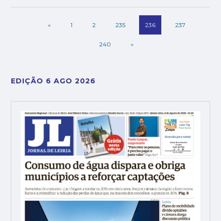
«
1
2
235
236
237
240
»
EDIÇÃO 6 AGO 2026