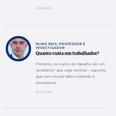
gente se interroga se este ano de 2016
3 MAR 2016
será o primeiro de uma nova era ou o
último de um ciclo para esquecer.
NUNO REIS, PROFESSOR E
INVESTIGADOR
Quanto custa um trabalhador?
Portanto, os custos do trabalho são um
“problema” que urge resolver – suponho
que num mundo idílico voltando à
escravatura.
26 FEV 2016