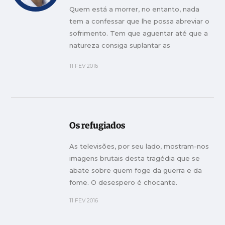
Quem está a morrer, no entanto, nada
tem a confessar que lhe possa abreviar o
sofrimento. Tem que aguentar até que a
natureza consiga suplantar as
descobertas médicas que, vezes demais,
11 FEV 2016
fazem prolongar a vida moribunda para lá
do admissível.
Os refugiados
As televisões, por seu lado, mostram-nos
imagens brutais desta tragédia que se
abate sobre quem foge da guerra e da
fome. O desespero é chocante.
11 FEV 2016