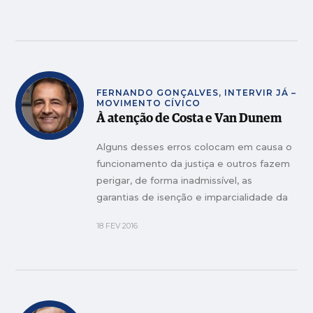
das crianças, eis o que fazem os referidos
exames!
FERNANDO GONÇALVES, INTERVIR JÁ –
MOVIMENTO CÍVICO
À atenção de Costa e Van Dunem
Alguns desses erros colocam em causa o
funcionamento da justiça e outros fazem
perigar, de forma inadmissível, as
garantias de isenção e imparcialidade da
mesma.
18 FEV 2016