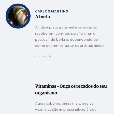
CARLOS MARTINS
A borla
Ainda é prática corrente os músicos
receberem convites para "animar o
pessoal" de borla e, dependendo de
como queremos tratar os artistas neste
país (músicos no caso), isso será
26 FEV 2016
dificilmente aceitável (...)
Vitaminas – Ouça os recados do seu
organismo
Agora sabe-se, ainda mais, que as
vitaminas são imprescindíveis à vida.