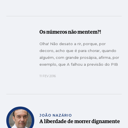
heróis grandiosos
Os números não mentem?!
Olha! Não desato a rir, porque, por
decoro, acho que é para chorar, quando
alguém, com grande prosápia, afirma, por
exemplo, que A falhou a previsão do PIB
crescer 1,3%, quando afinal se ficou por
11 FEV 2016
1,2%.
JOÃO NAZÁRIO
A liberdade de morrer dignamente