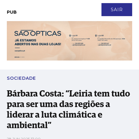
CONTACTO
NEWSLETTER
ASSINATURA
LOGIN
SAIR
PUB
Bárbara Costa: “Leiria tem tudo para ser uma das regiões a
liderar a luta climática e ambiental”
SOCIEDADE
Bárbara Costa: “Leiria tem tudo
para ser uma das regiões a
liderar a luta climática e
ambiental”