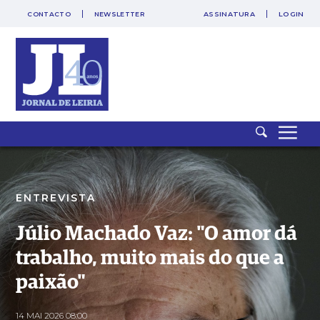
CONTACTO
NEWSLETTER
ASSINATURA
LOGIN
SAIR
PUB
Júlio Machado Vaz: "O amor dá trabalho, muito mais do que a
paixão"
ENTREVISTA
Júlio Machado Vaz: "O amor dá
trabalho, muito mais do que a
paixão"
14 MAI 2026 08:00