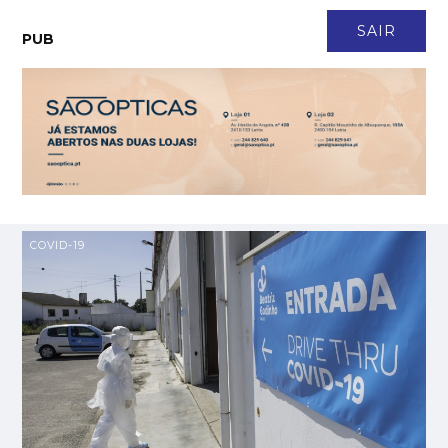
Em Angola há 17 anos, Ana Santos é directora financeira de empresa
MAIS
VISTAS
de tecnologia
CONTACTO
NEWSLETTER
ASSINATURA
LOGIN
SAIR
PUB
Junta de Pombal chama jovens ao combate às invasoras no Cotrofe
MAIS VISTAS
Frumolde Tooling declarada insolvente pelo Tribunal de Alcobaça
MAIS VISTAS
CeX abre no LeiriaShopping com tecnologia em segunda mão e 5
MAIS
VISTAS
anos de garantia
COVID-19