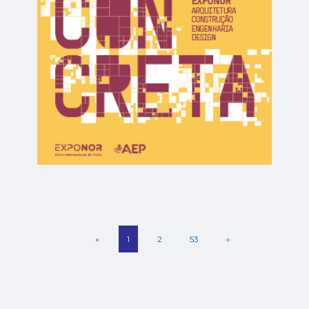
«
1
2
53
»