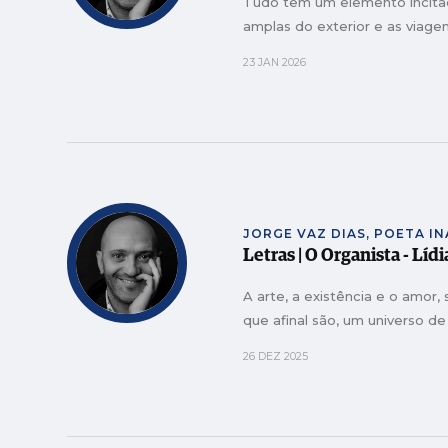
Tudo tem um elemento incitad
amplas do exterior e as viage
23 JAN 2026
JORGE VAZ DIAS, POETA I
Letras | O Organista - Líd
A arte, a existência e o amor,
que afinal são, um universo de
26 DEZ 2025