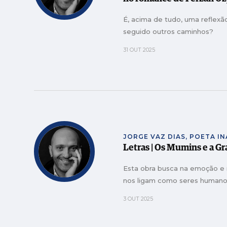
É, acima de tudo, uma reflexã
seguido outros caminhos?
31 OUT 2025
JORGE VAZ DIAS, POETA I
Letras | Os Mumins e a G
Esta obra busca na emoção e
nos ligam como seres human
3 OUT 2025