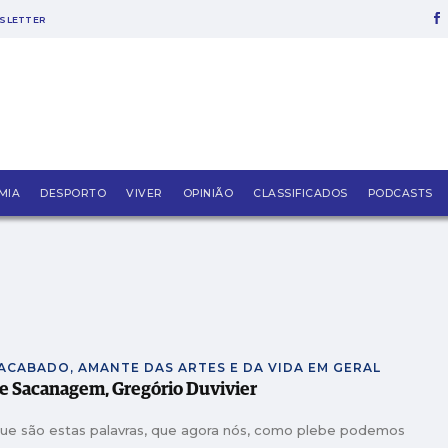
SLETTER
o em refúgio para cerca de 150 animais
, fundador da Construtora do Lena
é directora financeira de empresa de tecnologia
vente pelo Tribunal de Alcobaça
MIA
DESPORTO
VIVER
OPINIÃO
CLASSIFICADOS
PODCASTS
ecnologia em segunda mão e 5 anos de garantia
ança em desrespeito a embargo
NACABADO, AMANTE DAS ARTES E DA VIDA EM GERAL
 e Sacanagem, Gregório Duvivier
ue são estas palavras, que agora nós, como plebe podemos