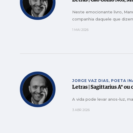
Letras | Cão Como Nós, M
Neste emocionante livro, Man
companhia daquele que dize
1 MAI 2026
JORGE VAZ DIAS, POETA I
Letras | Sagittarius A* ou
A vida pode levar anos-luz, 
3 ABR 2026