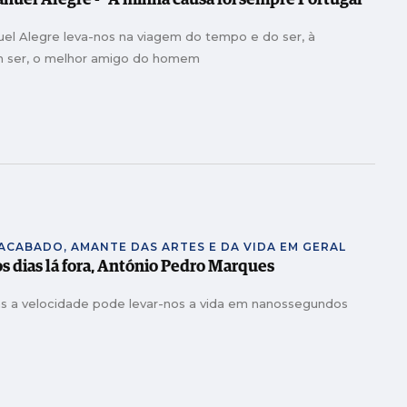
anuel Alegre - “A minha causa foi sempre Portugal”
uel Alegre leva-nos na viagem do tempo e do ser, à
m ser, o melhor amigo do homem
NACABADO, AMANTE DAS ARTES E DA VIDA EM GERAL
 os dias lá fora, António Pedro Marques
mas a velocidade pode levar-nos a vida em nanossegundos