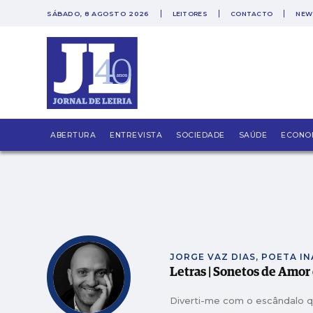
SÁBADO, 8 AGOSTO 2026
LEITORES
CONTACTO
NEW
PUB
Casal transforma terreno queimad
MAIS VISTAS
Faleceu António Vieira Rodrigues
MAIS VISTAS
Em Angola há 17 anos, Ana Santos 
MAIS VISTAS
Frumolde Tooling declarada insol
MAIS VISTAS
ABERTURA
ENTREVISTA
SOCIEDADE
SAÚDE
ECONO
CeX abre no LeiriaShopping com t
MAIS VISTAS
Obra ilegal em Monte Redondo av
MAIS VISTAS
JORGE VAZ DIAS, POETA I
Letras | Sonetos de Amor
Diverti-me com o escândalo q