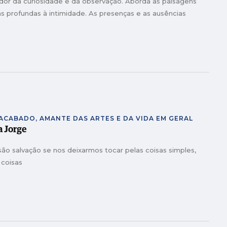
or da curiosidade e da observação. Aborda as paisagens
ns profundas à intimidade. As presenças e as ausências
NACABADO, AMANTE DAS ARTES E DA VIDA EM GERAL
ia Jorge
 são salvação se nos deixarmos tocar pelas coisas simples,
 coisas