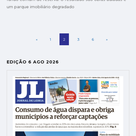
um parque imobiliário degradado
«
1
2
3
6
»
EDIÇÃO 6 AGO 2026