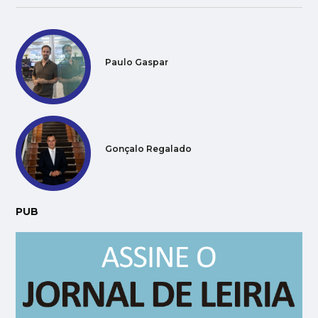
Paulo Gaspar
Gonçalo Regalado
PUB