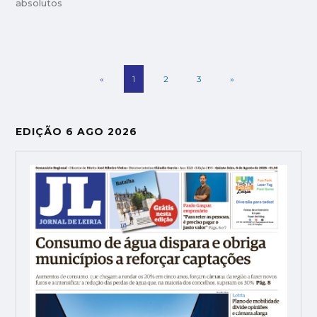
absolutos
«
1
2
3
»
EDIÇÃO 6 AGO 2026