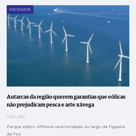
SOCIEDADE
Autarcas da região querem garantias que eólicas
não prejudicam pesca e arte xávega
11 SET 2023
Parque eólico offshore será instalado ao largo da Figueira
da Foz