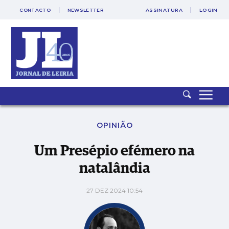
CONTACTO
NEWSLETTER
ASSINATURA
LOGIN
SAIR
PUB
Um Presépio efémero na natalândia
OPINIÃO
Um Presépio efémero na
natalândia
27 DEZ 2024 10:54