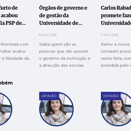
furto de
Órgãos de governo e
Carlos Raba
e acabou
de gestão da
promete faz
la PSP de
Universidade de
Universidad
Leiria e Oeste
Leiria e Oes
8 AGO 2026
7 AGO 2026
empossados
instituição
nfrontada com
Saiba quem são as
Reitor e novos
"transforma
mulher acaboi
pessoas que vão assumir
tomaram posse
 a falsidade da
o governo da instituição e
sexta-feira, n
a direcção das escolas
presidida pelo 
Educação, Ciên
Inovação
ambém
OPINIÃO
OPINIÃO