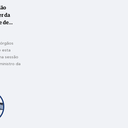
dão
er da
e de
te uma
 órgãos
dora"
 esta
uma sessão
ministro da
cia e