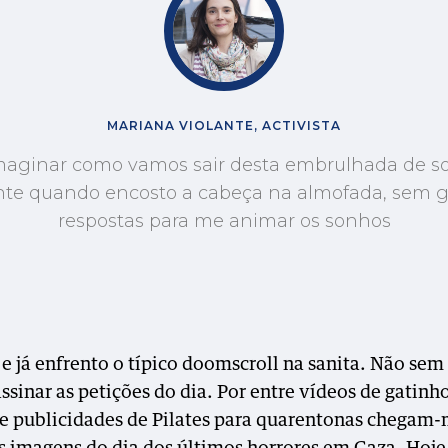
MARIANA VIOLANTE, ACTIVISTA
maginar como vamos sair desta embrulhada de s
nte quando encosto a cabeça na almofada, sem 
respostas para me animar os sonhos
e já enfrento o típico doomscroll na sanita. Não sem 
ssinar as petições do dia. Por entre vídeos de gatinh
 e publicidades de Pilates para quarentonas chegam-