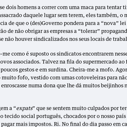
e dois homens a correr com uma maca para tentar tir
ssacrado daquele lugar sem terem, eles também, o
ícia de que o (des)Governo pondera para a “nova” lei 
ção de não obrigar as empresas a “tolerar” propagan
se não houver sindicalizados nos seus locais de traba
-me como é suposto os sindicatos encontrarem ness
novos associados. Talvez na fila do supermercado ao 
 poucos gestos e em surdina. Cheira-me a mofo. Ago
 muito fofo, vestido com umas cotoveleiras para nã
!), enroscasse numa dona que lhe dá muitos beijinhos 
em a “
expats
” que se sentem muito culpados por te
 o tecido social português, chocados por o nosso país
a pagar mais impostos. Ri. No final do dia passo em c