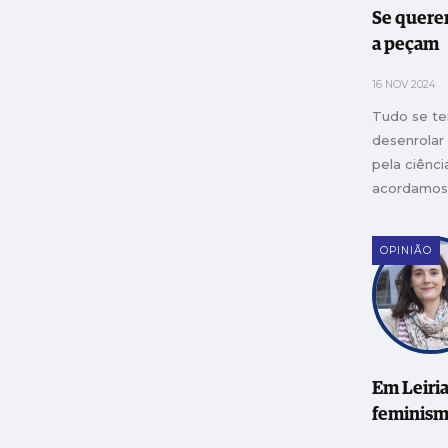
Se quere
a peçam
16 NOV 2024
Tudo se te
desenrolar
pela ciênci
acordamos
desgraça n
porta
OPINIÃO
Em Leiria
feminism