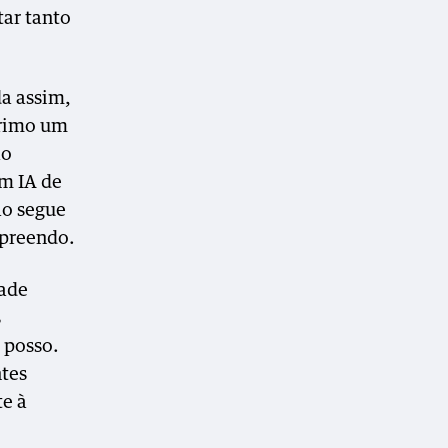
tar tanto
da assim,
primo um
ao
em IA de
ão segue
mpreendo.
dade
s
 posso.
ntes
te à