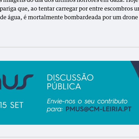
s imagens do dia dos últimos horrores em Gaza. Hoj
pariga que, ao tentar carregar por entre escombros 
 de água, é mortalmente bombardeada por um drone