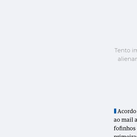
Tento i
aliena
Acordo 
ao mail a
fofinhos