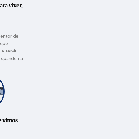
ara viver,
tentor de
 que
a servir
, quando na
 na maioria
podrecer
e vimos