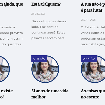
m ajuda, que
Está aí alguém?
A rua não é p
é para lutar!
21 DEZ 2024
25 JAN 2025
Não sinto pulso desse
lado. Faz sentido
m vindo a
O Estado é de
continuar aqui? Estas
 como previsto
vários edifícios
palavras servem para
a, e nem assim
poderiam estar 
alguma coisa?
. Só quando a
para habitação
os arromba a
verdade estão,
das vezes, a a
OPINIÃO
OPINIÃO
 existe
51 anos de uma vida
As coisas qu
o!
melhor
no escuro