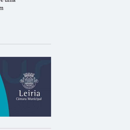
e é uma
um