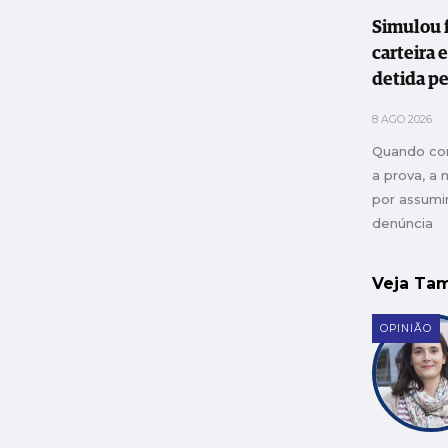
Simulou 
carteira 
detida pe
Leiria
8 AGO 2026
Quando co
a prova, a 
por assumir
denúncia
Veja T
OPINIÃO