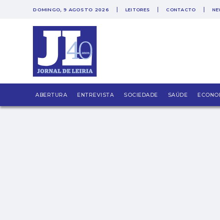
DOMINGO, 9 AGOSTO 2026
LEITORES
CONTACTO
NE
PUB
Só mais um dia
ABERTURA
ENTREVISTA
SOCIEDADE
SAÚDE
ECONO