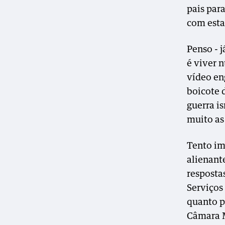
pais par
com estas
Penso - j
é viver 
vídeo en
boicote 
guerra i
muito as
Tento im
alienant
resposta
Serviços
quanto po
Câmara M