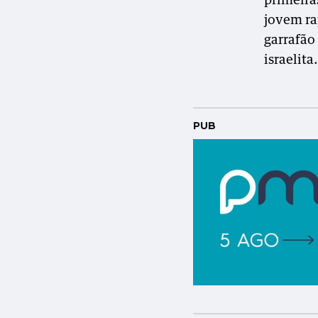
primeira
jovem ra
garrafão
israelita.
PUB