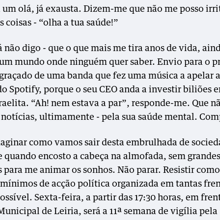
a um olá, já exausta. Dizem-me que não me posso irri
 coisas - “olha a tua saúde!”
á não digo - que o que mais me tira anos de vida, ain
num mundo onde ninguém quer saber. Envio para o 
graçado de uma banda que fez uma música a apelar 
do Spotify, porque o seu CEO anda a investir biliões 
sraelita. “Ah! nem estava a par”, responde-me. Que n
 notícias, ultimamente - pela sua saúde mental. Co
aginar como vamos sair desta embrulhada de socie
e quando encosto a cabeça na almofada, sem grande
s para me animar os sonhos. Não parar. Resistir como
 mínimos de acção política organizada em tantas fre
ssível. Sexta-feira, a partir das 17:30 horas, em fren
unicipal de Leiria, será a 11ª semana de vigília pela