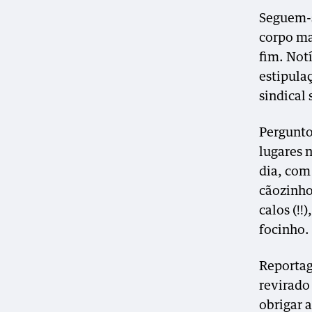
Seguem-s
corpo ma
fim. Not
estipula
sindical 
Pergunto
lugares 
dia, com
cãozinho
calos (!
focinho.
Reportag
revirado
obrigar 