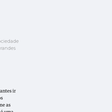
ociedade
grandes
antes ir
os
me as