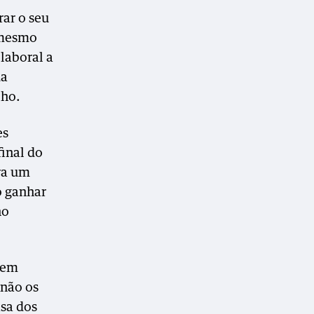
ar o seu
 mesmo
laboral a
da
lho.
es
final do
ra um
o ganhar
no
rem
 não os
asa dos