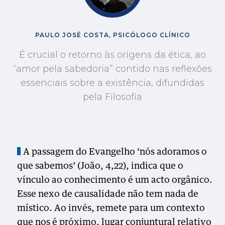
PAULO JOSÉ COSTA, PSICÓLOGO CLÍNICO
É crucial o retorno às origens da ética, ao
“amor pela sabedoria” contido nas reflexões
essenciais sobre a existência, difundidas
pela Filosofia
A passagem do Evangelho ‘nós adoramos o
que sabemos’ (João, 4,22), indica que o
vínculo ao conhecimento é um acto orgânico.
Esse nexo de causalidade não tem nada de
místico. Ao invés, remete para um contexto
que nos é próximo, lugar conjuntural relativo