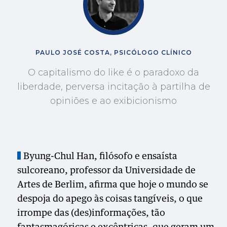
PAULO JOSÉ COSTA, PSICÓLOGO CLÍNICO
O capitalismo do like é o paradoxo da
liberdade, perversa incitação à partilha de
opiniões e ao exibicionismo
Byung-Chul Han, filósofo e ensaísta
sulcoreano, professor da Universidade de
Artes de Berlim, afirma que hoje o mundo se
despoja do apego às coisas tangíveis, o que
irrompe das (des)informações, tão