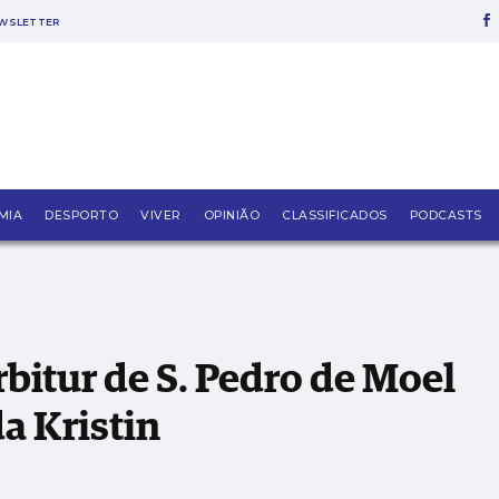
WSLETTER
oel reabre 153 dias depois da Kristin
MIA
DESPORTO
VIVER
OPINIÃO
CLASSIFICADOS
PODCASTS
itur de S. Pedro de Moel
da Kristin