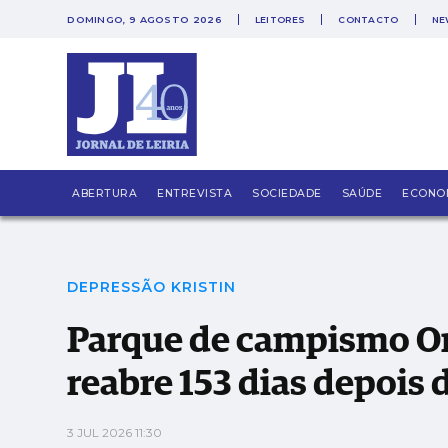
DOMINGO, 9 AGOSTO 2026
LEITORES
CONTACTO
NE
Parque de campismo Orbitur de S. Pedro de M
ABERTURA
ENTREVISTA
SOCIEDADE
SAÚDE
ECONO
DEPRESSÃO KRISTIN
Parque de campismo Orb
reabre 153 dias depois 
3 JUL 2026 11:30