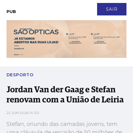
CONTACTO
NEWSLETTER
ASSINATURA
LOGIN
SAIR
PUB
Jordan Van der Gaag e Stefan renovam com a União de Leiria
DESPORTO
Jordan Van der Gaag e Stefan
renovam com a União de Leiria
22 JUN 2026 14:00
Stefan, oriundo das camadas jovens, tem
uma cláusula de rescisão de 50 milhões de