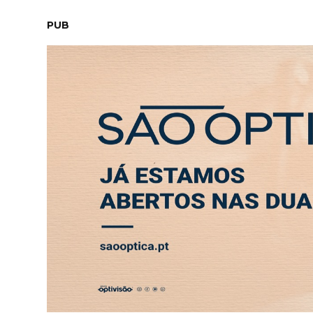
QUINTA-FEIRA, 6 AGOSTO 2026
LEITORES
CONTACTO
PUB
Greve geral fechou 35 escolas no distrito
ABERTURA
ENTREVISTA
SOCIEDADE
SAÚDE
ECONO
SOCIEDADE
Greve geral fechou 35 e
3 JUN 2026 13:19
Na Valorlis, a linha de triagem esteve pa