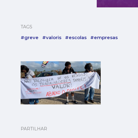
TAGS
#greve
#valoris
#escolas
#empresas
PARTILHAR