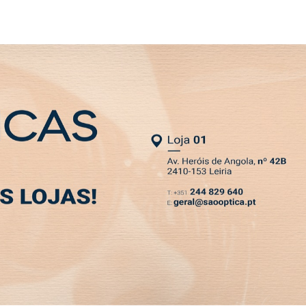
NEWSLETTER
MIA
DESPORTO
VIVER
OPINIÃO
CLASSIFICADOS
PODCASTS
scolas no distrito
rada algumas horas