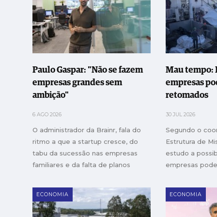
Paulo Gaspar: "Não se fazem
Mau tempo: I
empresas grandes sem
empresas po
ambição"
retomados
6 AGO 2026
30 JUL 2026
O administrador da Brainr, fala do
Segundo o coo
ritmo a que a startup cresce, do
Estrutura de M
tabu da sucessão nas empresas
estudo a possib
familiares e da falta de planos
empresas poder
ambiciosos que rompam com a
off simplificad
gestão tradicional. Sobre a sua
ECONOMIA
ECONOMIA
ambição de ter o primeiro unicórnio
de Leiria, não arrisca datas. Mais