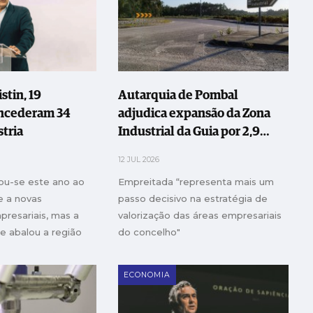
stin, 19
Autarquia de Pombal
ncederam 34
adjudica expansão da Zona
stria
Industrial da Guia por 2,9
milhões de euros
12 JUL 2026
ou-se este ano ao
Empreitada “representa mais um
 a novas
passo decisivo na estratégia de
presariais, mas a
valorização das áreas empresariais
 abalou a região
do concelho"
no número de
as. Desde 2014, já
ECONOMIA
s 333 bolsas.