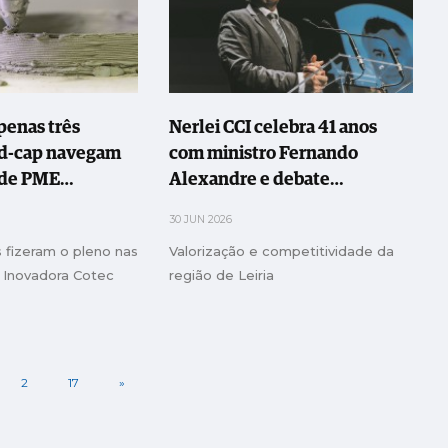
apenas três
Nerlei CCI celebra 41 anos
d-cap navegam
com ministro Fernando
 de PME
Alexandre e debate
Universidade de Leiria e
30 JUN 2026
Oeste
 fizeram o pleno nas
Valorização e competitividade da
o Inovadora Cotec
região de Leiria
2
17
»