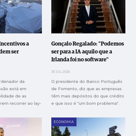
ncentivos a
Gonçalo Regalado: "Podemos
dem ser
ser para a IA aquilo que a
Irlanda foi no software"
30 JUL 2026
rdenador da
O presidente do Banco Português
issão está em
de Fomento, diz que as empresas
ilidade de as
têm mais depósitos do que crédito
em recorrer ao lay-
e que isso é "um bom problema".
o até um ano
No distrito mais atingido pela
tempestade Kristin, pede aos
ECONOMIA
líderes das PME que se unam e
ganhem escala