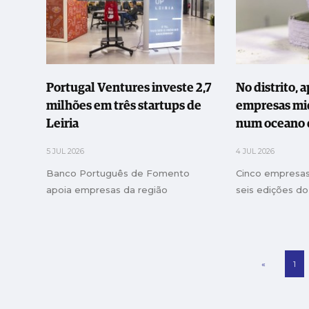
Portugal Ventures investe 2,7
No distrito, 
milhões em três startups de
empresas mi
Leiria
num oceano
inovadoras
5 JUL 2026
4 JUL 2026
Banco Português de Fomento
Cinco empresas
apoia empresas da região
seis edições d
«
1