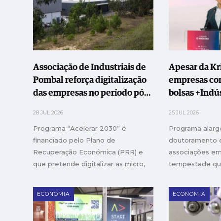
importante do que o timing é a
direcção
Associação de Industriais de
Apesar da Kri
Pombal reforça digitalização
empresas co
das empresas no período pós-
bolsas +Indú
Kristin
28 JUL 2026
25 JUL 2026
Programa “Acelerar 2030” é
Programa alarg
financiado pelo Plano de
doutoramento e
Recuperação Económica (PRR) e
associações em
que pretende digitalizar as micro,
tempestade que
pequenas e médias empresas
deixou marca 
(PME)
empresas mecen
ECONOMIA
ECONOMIA
foram atribuída