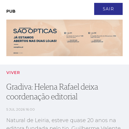
CONTACTO
NEWSLETTER
ASSINATURA
LOGIN
SAIR
PUB
Gradiva: Helena Rafael deixa coordenação editorial
VIVER
Gradiva: Helena Rafael deixa
coordenação editorial
5 JUL 2026 16:00
Natural de Leiria, esteve quase 20 anos na
editora fundada pelo tio, Guilherme Valente