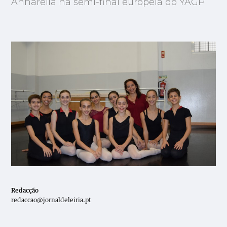
Annarella na semi-final europeia do YAGP
Redacção
redaccao@jornaldeleiria.pt