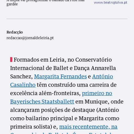
A dupla vai protagonizar o bailado La Fille mal
www.teatrojlsilva.pt
gardée
Redacção
redaccao@jornaldeleiria.pt
Formados em Leiria, no Conservatório
Internacional de Ballet e Dança Annarella
Sanchez,
Margarita Fernandes
e
António
Casalinho
têm construído uma carreira de
excelência além-fronteiras,
primeiro no
Bayerisches Staatsballett
em Munique, onde
alcançaram posições de destaque (António
como bailarino principal e Margarita como
primeira solista) e,
mais recentemente, na