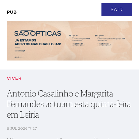
CONTACTO
NEWSLETTER
ASSINATURA
LOGIN
SAIR
PUB
António Casalinho e Margarita Fernandes actuam esta quinta-
feira em Leiria
VIVER
António Casalinho e Margarita
Fernandes actuam esta quinta-feira
em Leiria
8 JUL 2026 17:27