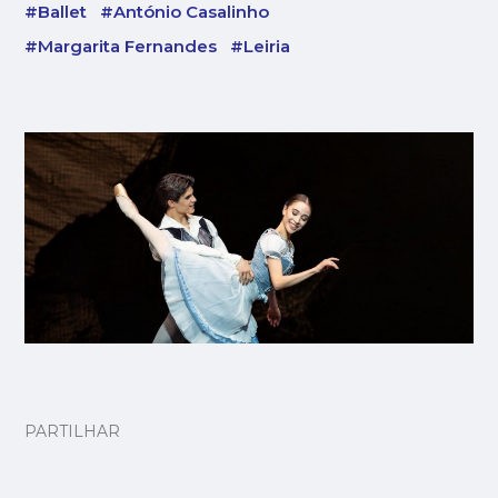
#Ballet
#António Casalinho
#Margarita Fernandes
#Leiria
PARTILHAR