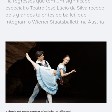
Há regressos que têm um significado
especial: o Teatro José Lúcio da Silva recebe
dois grandes talentos do ballet, que
integram o Wiener Staatsballett, na Áustria