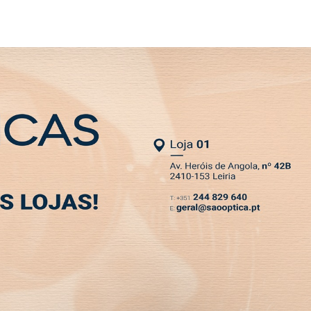
SLETTER
MIA
DESPORTO
VIVER
OPINIÃO
CLASSIFICADOS
PODCASTS
ós não vão encerrar
requalificação do mercado municipal