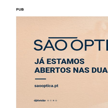
SÁBADO, 8 AGOSTO 2026
LEITORES
CONTACTO
NEW
PUB
Finanças de Porto de Mós não vão encerrar
ABERTURA
ENTREVISTA
SOCIEDADE
SAÚDE
ECONO
SAÚDE
Finanças de Porto de M
31 MAI 2026 15:00
Município pretende ainda avançar com a 