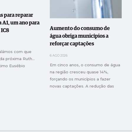
s para reparar
 A1, um ano para
Aumento do consumo de
 IC8
água obriga municípios a
reforçar captações
falámos com que
6 AGO 2026
 da próxima Ruth…
Em cinco anos, o consumo de água
ximo Eusébio
na região cresceu quase 14%,
forçando os municípios a fazer
novas captações. A redução das
perdas de água, que em muitos
concelhos superam os 30%, é outra
das prioridades