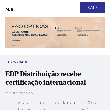
CONTACTO
NEWSLETTER
ASSINATURA
LOGIN
SAIR
PUB
EDP Distribuição recebe certificação internacional
ECONOMIA
EDP Distribuição recebe
certificação internacional
16 OUT 2015 00:00
Resposta ao temporal de Janeiro de 2013,
que afectou Leiria, valeu prémio à EDP