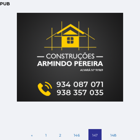
PUB
«
1
2
146
147
148