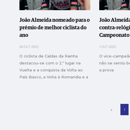
João Almeida nomeado para o
João Almeida
prémio de melhor ciclista do
contra-relóg
ano
Campeonato 
Ciclismo
26 OUT 2025
1 OUT 2025
O ciclista de Caldas da Rainha
O vice-campeã
destacou-se com o 2.º lugar na
não se sentiu 
Vuelta e a conquista da Volta ao
a prova
País Basco, a Volta à Romandia e a
Volta à Suíça
«
1