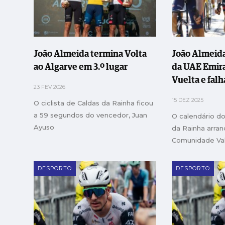
João Almeida termina Volta
João Almeida
ao Algarve em 3.º lugar
da UAE Emira
Vuelta e falh
23 FEV 2026
15 DEZ 2025
O ciclista de Caldas da Rainha ficou
a 59 segundos do vencedor, Juan
O calendário do
Ayuso
da Rainha arran
Comunidade Va
DESPORTO
DESPORTO