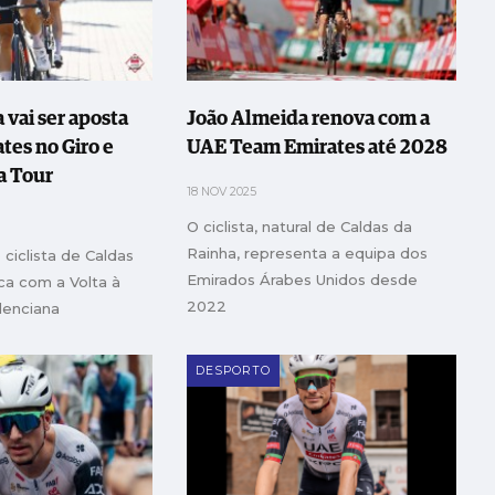
 vai ser aposta
João Almeida renova com a
tes no Giro e
UAE Team Emirates até 2028
a Tour
18 NOV 2025
O ciclista, natural de Caldas da
Rainha, representa a equipa dos
 ciclista de Caldas
Emirados Árabes Unidos desde
ca com a Volta à
2022
lenciana
DESPORTO