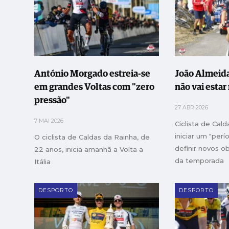
António Morgado estreia-se
João Almeid
em grandes Voltas com "zero
não vai estar 
pressão"
27 ABR 2026
7 MAI 2026
Ciclista de Cald
iniciar um "per
O ciclista de Caldas da Rainha, de
definir novos ob
22 anos, inicia amanhã a Volta a
da temporada
Itália
DESPORTO
DESPORTO