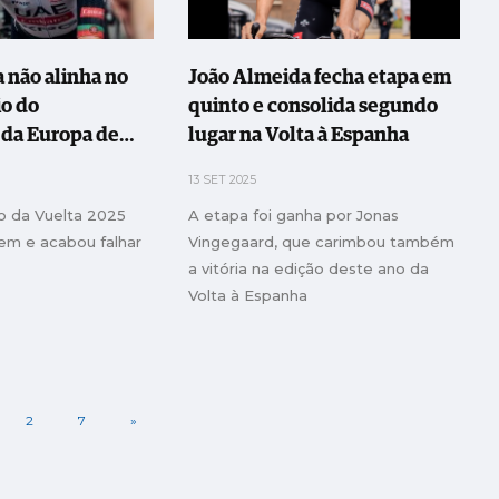
 não alinha no
João Almeida fecha etapa em
io do
quinto e consolida segundo
da Europa de
lugar na Volta à Espanha
13 SET 2025
o da Vuelta 2025
A etapa foi ganha por Jonas
bem e acabou falhar
Vingegaard, que carimbou também
a vitória na edição deste ano da
Volta à Espanha
2
7
»