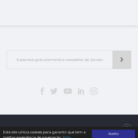
Jorlis - Edições e Publicações, Lda. | © 2019. Todos os direitos reservados
Este site utiliza cookies para garantir que tem a
Aceito
melhor experiência de navegação.
Mais