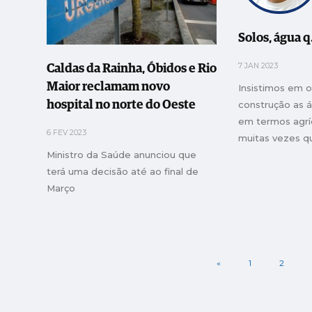
Solos, água q
7 JAN 2023
Caldas da Rainha, Óbidos e Rio
Maior reclamam novo
Insistimos em 
construção as á
hospital no norte do Oeste
em termos agrí
6 FEV 2023
muitas vezes q
engenharia, se 
Ministro da Saúde anunciou que
resolver a ques
terá uma decisão até ao final de
Março
«
1
2