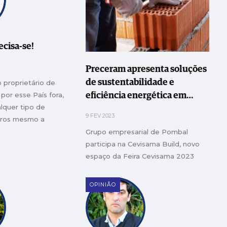
ecisa-se!
Preceram apresenta soluções
de sustentabilidade e
 proprietário de
 por esse País fora,
eficiência energética em
lquer tipo de
Espanha
9 FEV 2023
tros mesmo a
 deveria ser o
Grupo empresarial de Pombal
 o exemplo
participa na Cevisama Build, novo
espaço da Feira Cevisama 2023
OPINIÃO