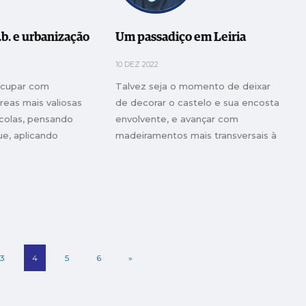
.b. e urbanização
Um passadiço em Leiria
10 DEZ 2022
ocupar com
Talvez seja o momento de deixar
reas mais valiosas
de decorar o castelo e sua encosta
colas, pensando
envolvente, e avançar com
ue, aplicando
madeiramentos mais transversais à
pode mitigar e
escala concelhia
tão
3
4
5
6
»