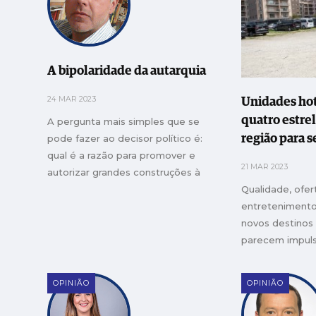
A bipolaridade da autarquia
24 MAR 2023
Unidades hot
quatro estre
A pergunta mais simples que se
pode fazer ao decisor político é:
região para s
qual é a razão para promover e
21 MAR 2023
autorizar grandes construções à
beira de um rio?
Qualidade, ofert
entretenimento,
novos destinos
parecem impulsi
de novos empr
turísticos
OPINIÃO
OPINIÃO