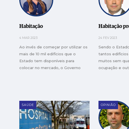
Habitação
Habitação pr
4 MAR 2023
24 FEV 2023
Ao invés de começar por utilizar os
Sendo o Estado
mais de 10 mil edifícios que o
tantos edifícios
Estado tem disponíveis para
muitos sem qua
colocar no mercado, o Governo
ocupação e ou
prefere servir-se das casas das
degradarem-se,
pessoas
primeiro a dar
SAÚDE
OPINIÃO