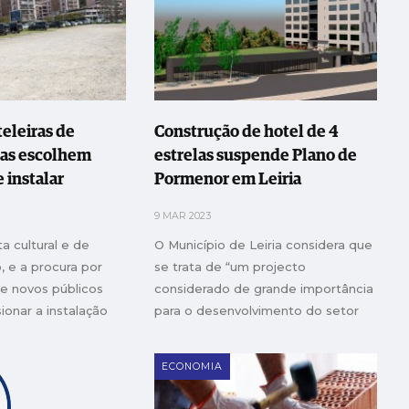
eleiras de
Construção de hotel de 4
las escolhem
estrelas suspende Plano de
e instalar
Pormenor em Leiria
9 MAR 2023
a cultural e de
O Município de Leiria considera que
 e a procura por
se trata de “um projecto
 e novos públicos
considerado de grande importância
onar a instalação
para o desenvolvimento do setor
eendimentos
do turismo no concelho”
ECONOMIA