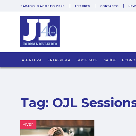
SÁBADO, 8 AGOSTO 2026
LEITORES
CONTACTO
NEW
PUB
ABERTURA
ENTREVISTA
SOCIEDADE
SAÚDE
ECONO
Tag:
OJL Session
VIVER