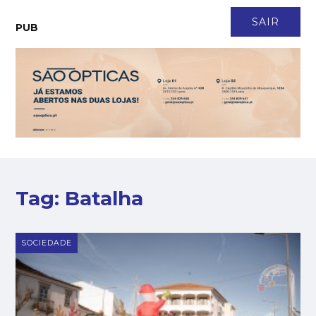
CONTACTO
NEWSLETTER
ASSINATURA
LOGIN
SAIR
PUB
Tag:
Batalha
SOCIEDADE