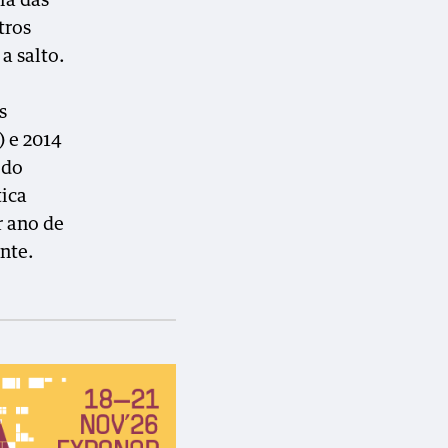
ia das
tros
a salto.
s
) e 2014
 do
tica
r ano de
nte.