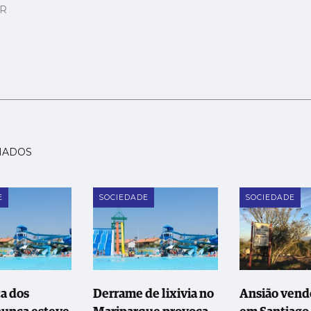
AR
NADOS
E
SOCIEDADE
SOCIEDADE
a dos
Derrame de lixivia no
Ansião vende