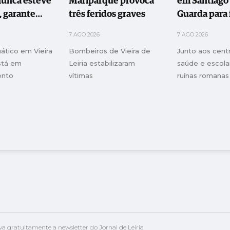
nunca esteve
Mariparque provoca
em Santiago
, garante
três feridos graves
Guarda para 
que
famílias
7 AGO 2026
7 AGO 2026
ático em Vieira
Bombeiros de Vieira de
Junto aos cent
está em
Leiria estabilizaram
saúde e escola
ento
vítimas
ruínas romanas