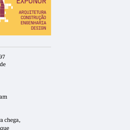
97
 de
ram
ra chega,
 que