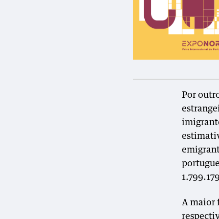
Por outr
estrangei
imigrant
estimati
emigrant
portugue
1.799.179
A maior 
respecti