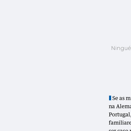
Ningué
Se as m
na Alema
Portugal
familiar