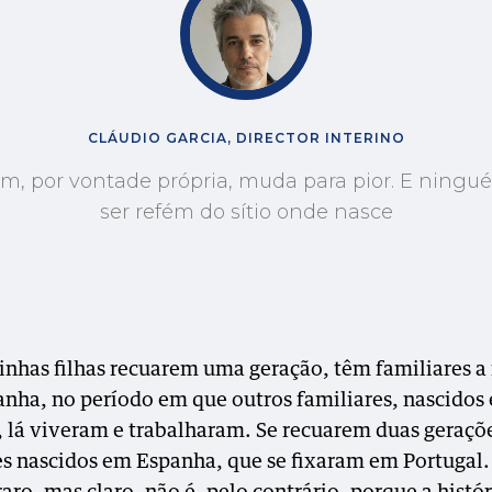
CLÁUDIO GARCIA, DIRECTOR INTERINO
m, por vontade própria, muda para pior. E ningu
ser refém do sítio onde nasce
inhas filhas recuarem uma geração, têm familiares a
nha, no período em que outros familiares, nascidos
, lá viveram e trabalharam. Se recuarem duas geraçõ
es nascidos em Espanha, que se fixaram em Portugal.