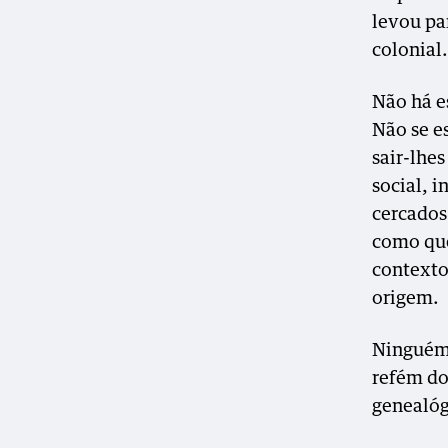
levou pa
colonial.
Não há e
Não se e
sair-lhe
social, 
cercados
como que
contexto
origem.
Ninguém,
refém do
genealóg