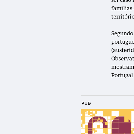
ser caso 
famílias
territór
Segundo 
portugue
(austeri
Observat
mostram 
Portugal
PUB