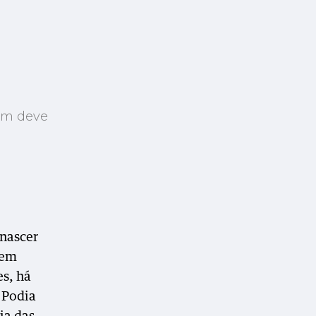
ém deve
 nascer
 em
es, há
 Podia