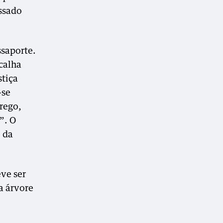
ssado
ssaporte.
calha
stiça
-se
prego,
”. O
 da
ve ser
a árvore