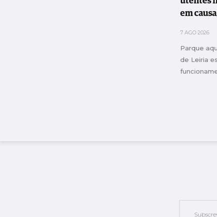
utentes 
em causa
Maripar
7 AGO 2026
Parque aqu
de Leiria 
funcionam