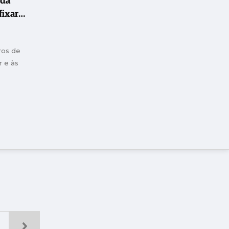
 da
fixar
ros de
r e às