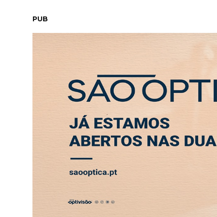
QUINTA-FEIRA, 6 AGOSTO 2026
LEITORES
CONTACTO
PUB
Quando iremos proteger o que é nosso?
ABERTURA
ENTREVISTA
SOCIEDADE
SAÚDE
ECONO
Quand