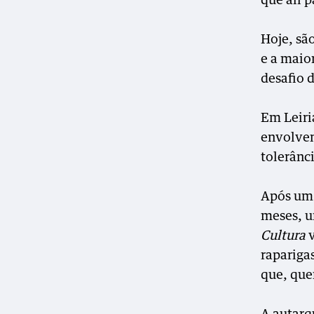
que ali 
Hoje, sã
e a maio
desafio 
Em Leiri
envolven
tolerânc
Após um 
meses, u
Cultura
rapariga
que, quer