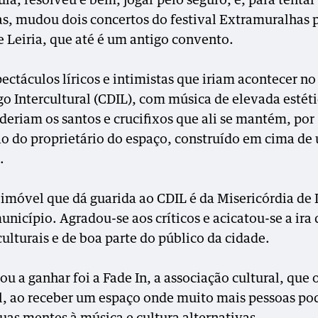
ia, resolveu e bem, jogar pelo seguro, e, para tentar
s, mudou dois concertos do festival Extramuralhas 
 Leiria, que até é um antigo convento.
ectáculos líricos e intimistas que iriam acontecer no
go Intercultural (CDIL), com música de elevada estéti
deriam os santos e crucifixos que ali se mantém, por
o do proprietário do espaço, construído em cima de
.
 imóvel que dá guarida ao CDIL é da Misericórdia de L
unicípio. Agradou-se aos críticos e acicatou-se a ira 
ulturais e de boa parte do público da cidade.
u a ganhar foi a Fade In, a associação cultural, que 
al, ao receber um espaço onde muito mais pessoas po