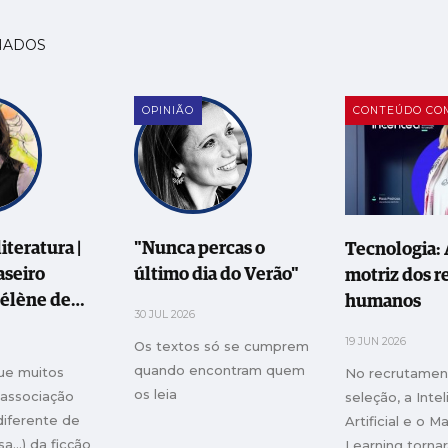
NADOS
OPINIÃO
CONTEÚDO CO
iteratura |
"Nunca percas o
Tecnologia: 
aseiro
último dia do Verão"
motriz dos r
Hélène de
humanos
30 JUL 2026
 Os anos de
19 JUN 2026
Os textos só se cumprem
 Ou a escrita
quando encontram quem
ue muitos
No recrutamen
obre as
os leia
 associação
seleção, a Inte
da vida…
diferente de
Artificial e o M
sa…) da ficção
Learning torna