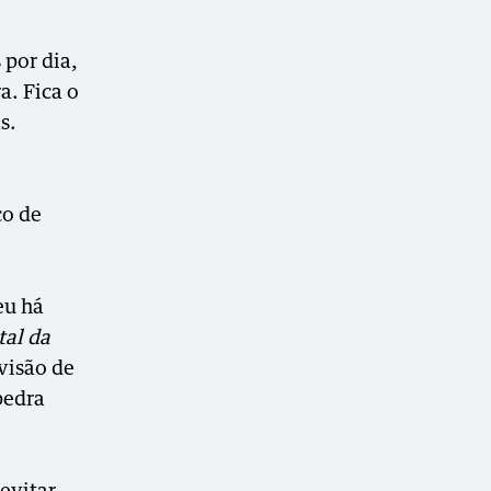
 por dia,
a. Fica o
s.
ço de
eu há
tal da
visão de
pedra