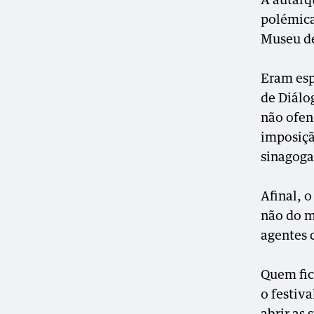
A autarqu
polémica
Museu de
Eram esp
de Diálo
não ofen
imposiçã
sinagoga
Afinal, o
não do m
agentes c
Quem fico
o festiv