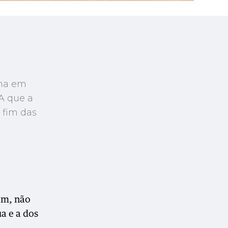
rma em
A que a
 fim das
am, não
a e a dos