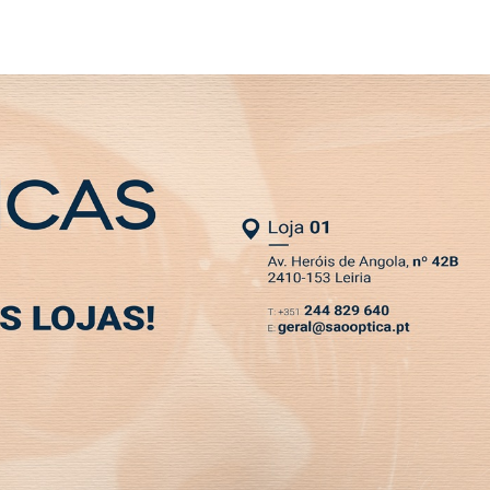
NEWSLETTER
MIA
DESPORTO
VIVER
OPINIÃO
CLASSIFICADOS
PODCASTS
OPINIÃO
o iremos proteger o que é 
16 AGO 2018 00:00