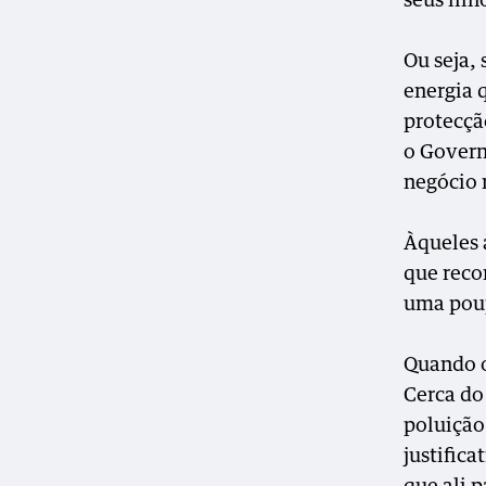
seus filh
Ou seja,
energia 
protecçã
o Govern
negócio 
Àqueles 
que recor
uma poup
Quando o
Cerca do
poluição
justifica