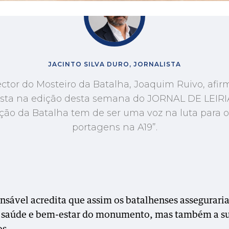
JACINTO SILVA DURO, JORNALISTA
ector do Mosteiro da Batalha, Joaquim Ruivo, afi
ista na edição desta semana do JORNAL DE LEIRI
ção da Batalha tem de ser uma voz na luta para o
portagens na A19”.
nsável acredita que assim os batalhenses assegurari
 saúde e bem-estar do monumento, mas também a su