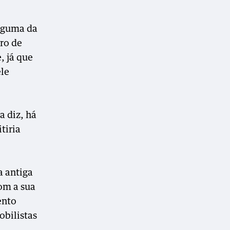
alguma da
ro de
, já que
le
a diz, há
tiria
a antiga
om a sua
ento
obilistas