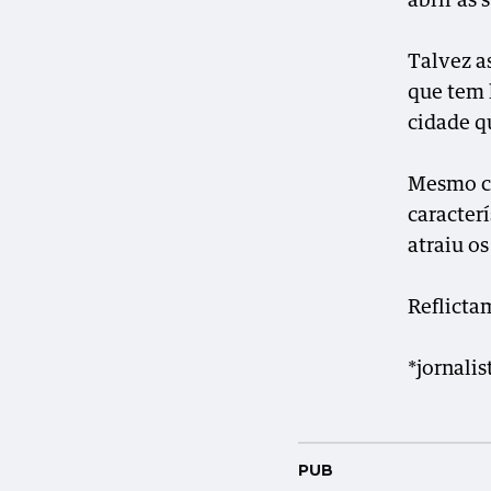
abrir as 
Talvez a
que tem 
cidade q
Mesmo cri
caracter
atraiu os
Reflicta
*jornalis
PUB