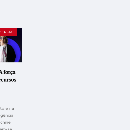
MERCIAL
A força
ecursos
to e na
ligência
achine
ram-se