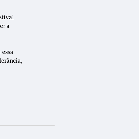
stival
er a
i essa
lerância,