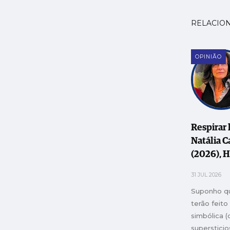
RELACIO
OPINIÃO
Respirar l
Natália C
(2026), 
Beauvoir.
31 JUL 2026
Portugal.
Suponho q
austera s
terão feito
pulsões 
simbólica (
supersticio