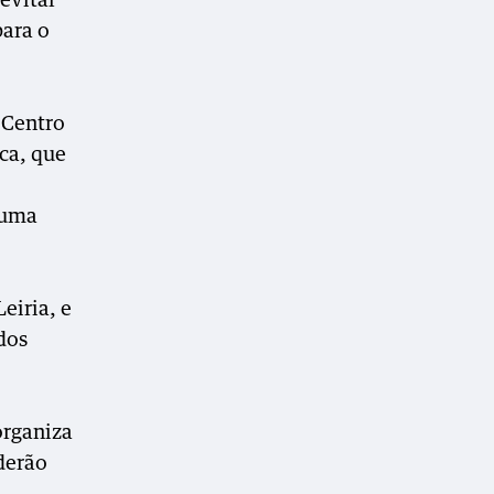
 evitar
para o
 Centro
ca, que
 uma
eiria, e
dos
organiza
derão