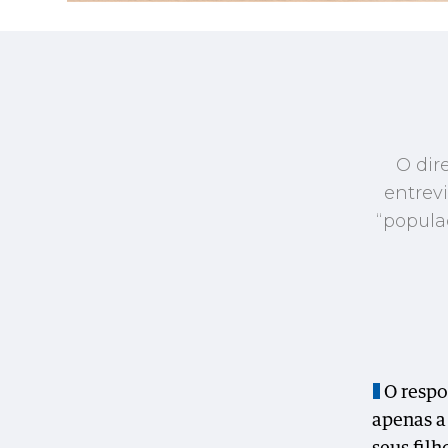
O dir
entrev
“popula
O respo
apenas a