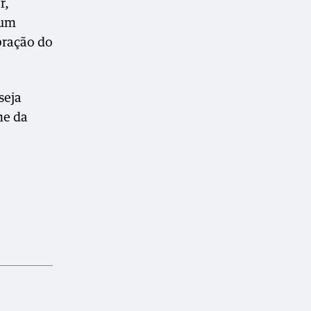
r,
 um
bração do
seja
me da