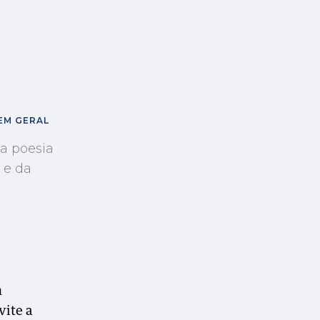
 EM GERAL
a poesia
 e da
m
vite a