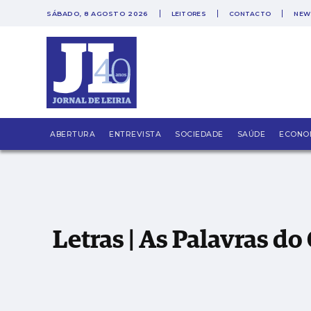
SÁBADO, 8 AGOSTO 2026
LEITORES
CONTACTO
NEW
Letras | As Palavras do Corpo, Antologia de 
ABERTURA
ENTREVISTA
SOCIEDADE
SAÚDE
ECONO
Letras | As Palavras do