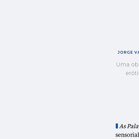
JORGE VA
Uma obr
erót
As Pala
sensoria