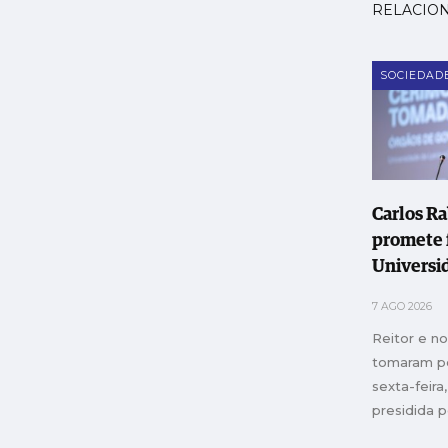
RELACIO
SOCIEDAD
Carlos R
promete 
Universi
Leiria e 
7 AGO 2026
instituiç
Reitor e n
"transfo
tomaram p
sexta-feir
presidida p
Educação, 