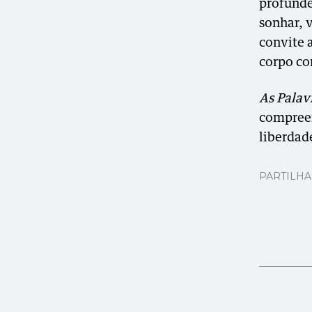
profundez
sonhar, 
convite 
corpo co
As Palav
compreen
liberdad
PARTILH