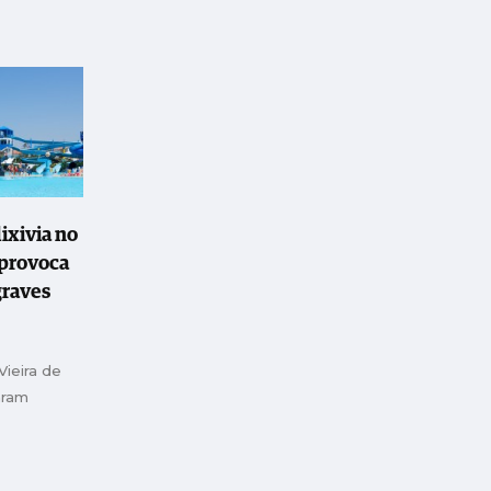
ixivia no
provoca
graves
ieira de
aram