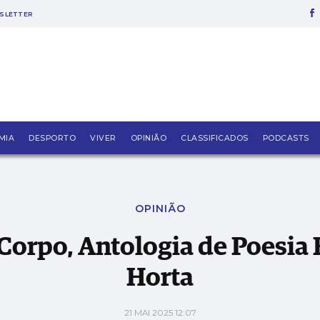
SLETTER
Poesia Erótica de Maria Teresa Horta
MIA
DESPORTO
VIVER
OPINIÃO
CLASSIFICADOS
PODCASTS
OPINIÃO
 Corpo, Antologia de Poesia
Horta
21 MAI 2025 12:07