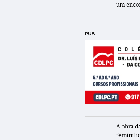
um encon
PUB
A obra d
feminili