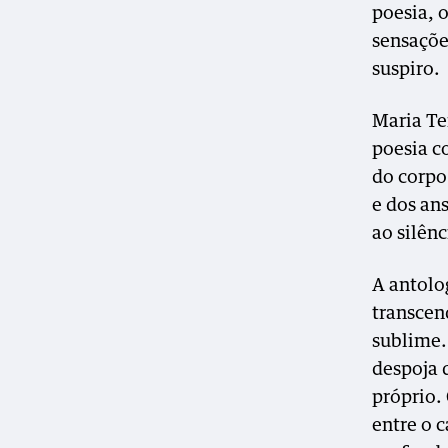
poesia, 
sensaçõe
suspiro.
Maria Te
poesia c
do corpo
e dos an
ao silênc
A antolo
transcen
sublime.
despoja 
próprio.
entre o c