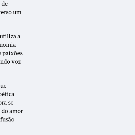
 de
verso um
utiliza a
onomia
s paixões
dando voz
que
oética
ora se
e do amor
 fusão