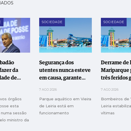
NADOS
E
SOCIEDADE
SOCIEDADE
abadão
Segurança dos
Derrame de l
fazer da
utentes nunca esteve
Mariparque 
dade de
em causa, garante
três feridos 
Oeste uma
Mariparque
7 AGO 2026
7 AGO 2026
ão
ovos órgãos
Parque aquático em Vieira
Bombeiros de V
rmadora"
osse esta
de Leiria está em
Leiria estabiliz
a, numa sessão
funcionamento
vítimas
elo ministro da
Ciência e