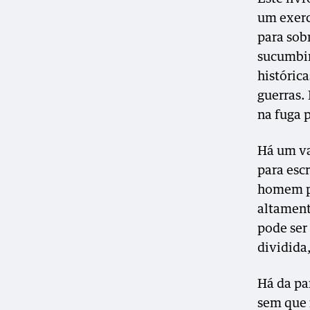
um exerc
para sob
sucumbir
históric
guerras. 
na fuga p
Há um va
para esc
homem p
altament
pode ser
dividida,
Há da par
sem que 