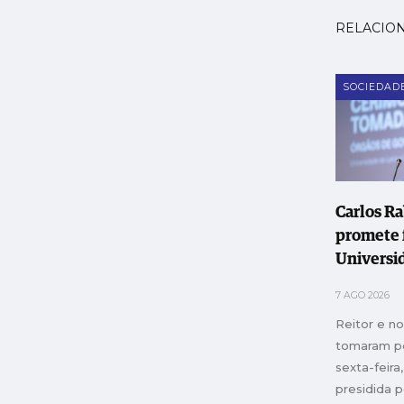
RELACIO
SOCIEDAD
Carlos R
promete 
Universi
Leiria e 
7 AGO 2026
instituiç
Reitor e n
"transfo
tomaram p
sexta-feir
presidida p