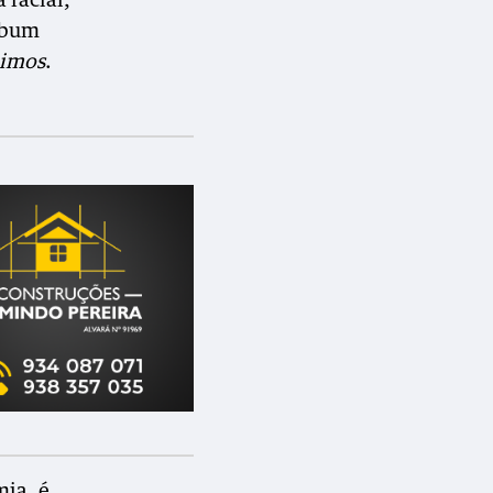
 racial,
lbum
bimos
.
mia, é