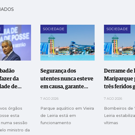
NADOS
E
SOCIEDADE
SOCIEDADE
abadão
Segurança dos
Derrame de l
fazer da
utentes nunca esteve
Mariparque 
dade de
em causa, garante
três feridos 
Oeste uma
Mariparque
7 AGO 2026
7 AGO 2026
ão
ovos órgãos
Parque aquático em Vieira
Bombeiros de V
rmadora"
osse esta
de Leiria está em
Leiria estabiliz
a, numa sessão
funcionamento
vítimas
elo ministro da