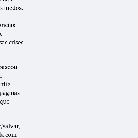
os medos,
ências
 e
sas crises
 baseou
do
crita
 páginas
 que
/salvar,
ada com