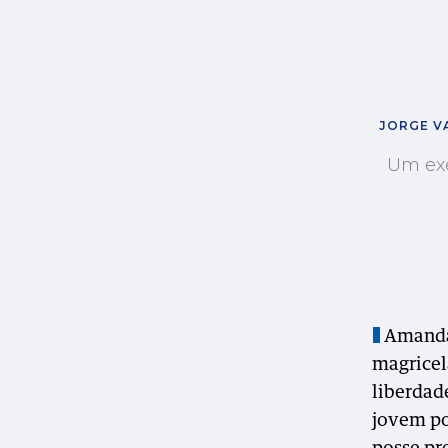
JORGE VA
Um exe
Amanda
magricel
liberdad
jovem po