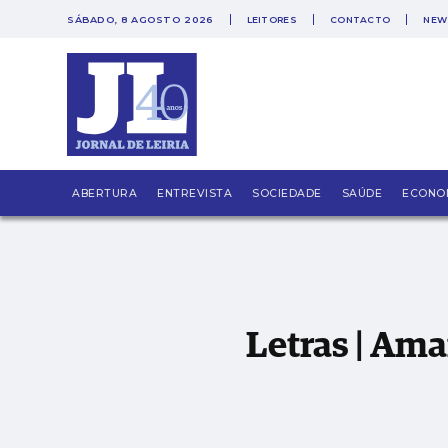
SÁBADO, 8 AGOSTO 2026
LEITORES
CONTACTO
NEW
PUB
Letras | Amanda Gorman, O Que Carregamo
ABERTURA
ENTREVISTA
SOCIEDADE
SAÚDE
ECONO
Letras | Am