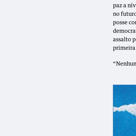
paz a ní
no futur
posse co
democrat
assalto 
primeira
“Nenhum 