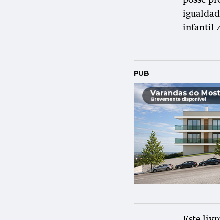
posse pre
igualdad
infantil
PUB
Este liv