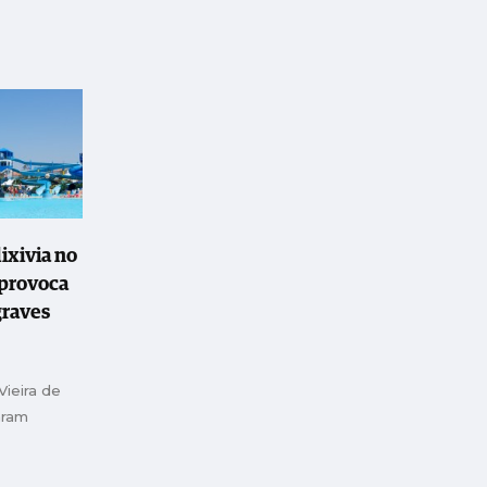
ixivia no
provoca
graves
ieira de
aram