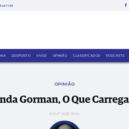
SLETTER
s Em Nós
MIA
DESPORTO
VIVER
OPINIÃO
CLASSIFICADOS
PODCASTS
OPINIÃO
anda Gorman, O Que Carre
6 OUT 2023 13:04