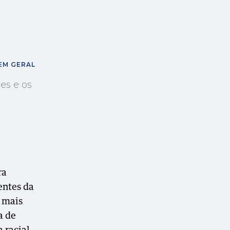
 EM GERAL
es e os
ra
entes da
e mais
a de