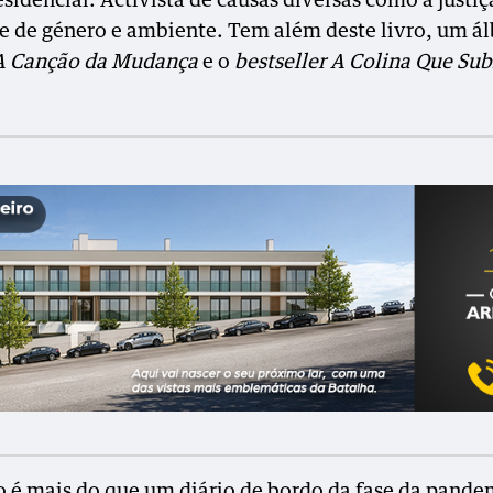
sidencial. Activista de causas diversas como a justiça
e de género e ambiente. Tem além deste livro, um á
A Canção da Mudança
e o
bestseller A Colina Que Su
ro é mais do que um diário de bordo da fase da pande