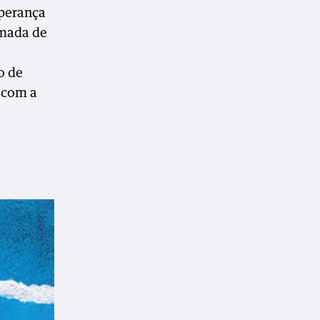
sperança
omada de
o de
 com a