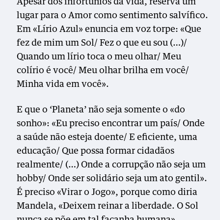
Apesar dos infortúnios da vida, reserva um
lugar para o Amor como sentimento salvífico.
Em «Lírio Azul» enuncia em voz torpe: «Que
fez de mim um Sol/ Fez o que eu sou (…)/
Quando um lírio toca o meu olhar/ Meu
colírio é você/ Meu olhar brilha em você/
Minha vida em você».
E que o ‘Planeta’ não seja somente o «do
sonho»: «Eu preciso encontrar um país/ Onde
a saúde não esteja doente/ E eficiente, uma
educação/ Que possa formar cidadãos
realmente/ (…) Onde a corrupção não seja um
hobby/ Onde ser solidário seja um ato gentil».
É preciso «Virar o Jogo», porque como diria
Mandela, «Deixem reinar a liberdade. O Sol
nunca se põe em tal façanha humana».