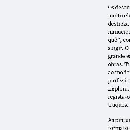
Os desenh
muito el
destreza
minucios
quê”, co
surgir. 
grande e
obras. T
ao modo 
profissi
Explora,
regista-
truques.
As pintu
formato 