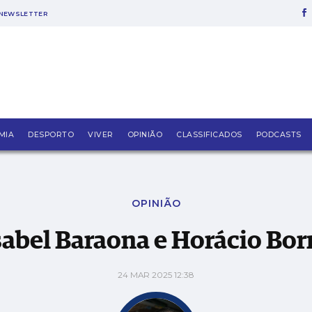
NEWSLETTER
rralho na Arquivo
MIA
DESPORTO
VIVER
OPINIÃO
CLASSIFICADOS
PODCASTS
OPINIÃO
Isabel Baraona e Horácio Bo
24 MAR 2025 12:38