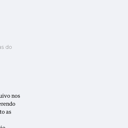
as do
quivo nos
erendo
to as