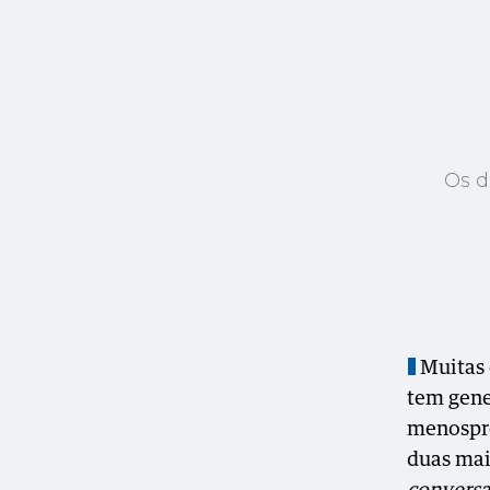
Os d
Muitas 
tem gene
menospre
duas mai