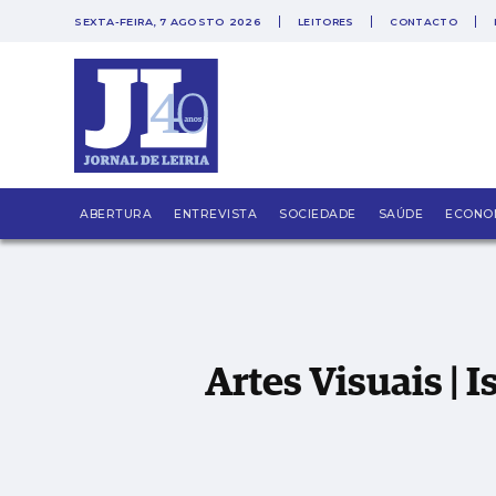
SEXTA-FEIRA, 7 AGOSTO 2026
LEITORES
CONTACTO
Artes Visuais | Isabel Baraona e Horácio Bo
ABERTURA
ENTREVISTA
SOCIEDADE
SAÚDE
ECONO
Artes Visuais | 