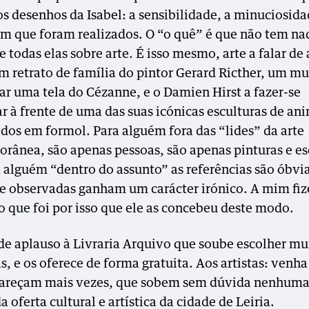
os desenhos da Isabel: a sensibilidade, a minuciosida
m que foram realizados. O “o quê” é que não tem nad
 todas elas sobre arte. É isso mesmo, arte a falar de 
 retrato de família do pintor Gerard Ricther, um m
ar uma tela do Cézanne, e o Damien Hirst a fazer-se
ar à frente de uma das suas icónicas esculturas de an
dos em formol. Para alguém fora das “lides” da arte
rânea, são apenas pessoas, são apenas pinturas e es
 alguém “dentro do assunto” as referências são óbvia
e observadas ganham um carácter irónico. A mim f
ho que foi por isso que ele as concebeu deste modo.
e aplauso à Livraria Arquivo que soube escolher m
as, e os oferece de forma gratuita. Aos artistas: venh
pareçam mais vezes, que sobem sem dúvida nenhuma
a oferta cultural e artística da cidade de Leiria.