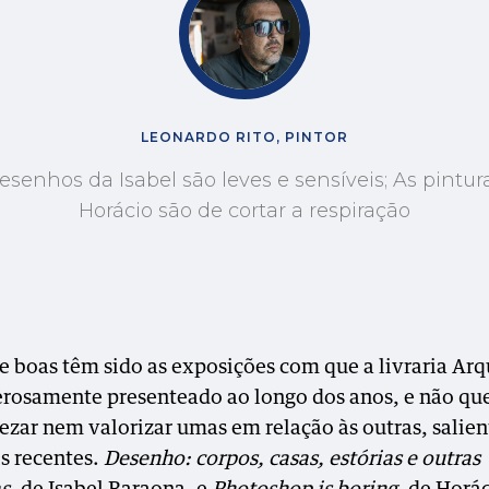
LEONARDO RITO, PINTOR
esenhos da Isabel são leves e sensíveis; As pintur
Horácio são de cortar a respiração
e boas têm sido as exposições com que a livraria Ar
rosamente presenteado ao longo dos anos, e não qu
zar nem valorizar umas em relação às outras, salien
s recentes.
Desenho: corpos, casas, estórias e outras