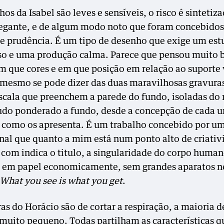
os da Isabel são leves e sensíveis, o risco é sintetiz
egante, e de algum modo noto que foram concebido
 e prudência. É um tipo de desenho que exige um es
o e uma produção calma. Parece que pensou muito 
m que cores e em que posição em relação ao suporte
O mesmo se pode dizer das duas maravilhosas gravura
scala que preenchem a parede do fundo, isoladas do 
udo ponderado a fundo, desde a concepção de cada u
como os apresenta. É um trabalho concebido por u
onal que quanto a mim está num ponto alto de criativ
 com indica o titulo, a singularidade do corpo human
o em papel economicamente, sem grandes aparatos 
What you see is what you get
.
ras do Horácio são de cortar a respiração, a maioria 
muito pequeno. Todas partilham as características qu