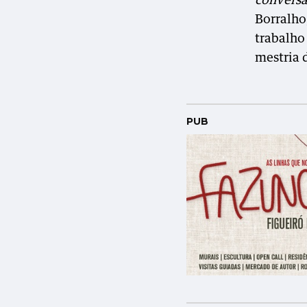
conversa
Borralho
trabalho
mestria d
PUB