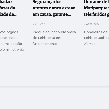
abadão
Segurança dos
Derrame de l
fazer da
utentes nunca esteve
Mariparque 
dade de
em causa, garante
três feridos 
Oeste uma
Mariparque
7 AGO 2026
7 AGO 2026
ão
ovos órgãos
Parque aquático em Vieira
Bombeiros de V
rmadora"
osse esta
de Leiria está em
Leiria estabiliz
a, numa sessão
funcionamento
vítimas
elo ministro da
Ciência e