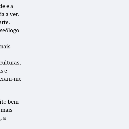
de e a
a a ver.
arte.
useólogo
imais
culturas,
s e
izeram-me
uito bem
a mais
, a