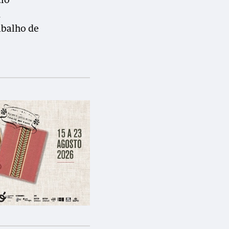
cio
m
abalho de