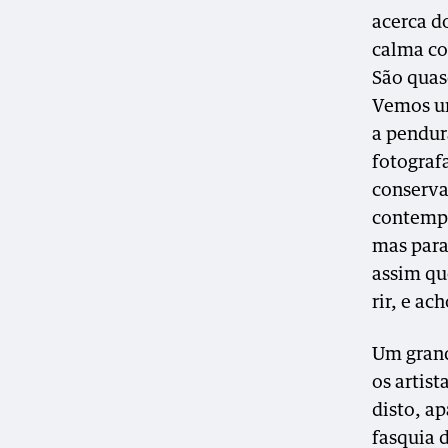
acerca d
calma co
São quase
Vemos um
a pendur
fotograf
conserva
contempo
mas para
assim qu
rir, e ac
Um grand
os artist
disto, a
fasquia d