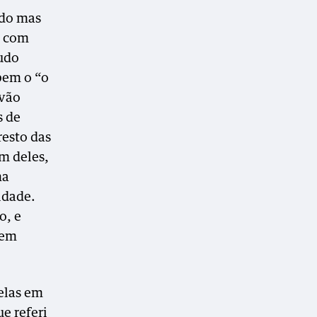
ado mas
s com
tudo
bem o “o
 vão
s de
resto das
m deles,
ma
idade.
o, e
nem
delas em
e referi