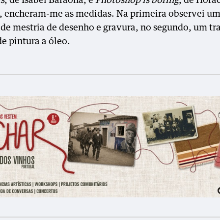
s
, de Isabel Baraona, e
Photoshop is boring
, de Horá
, encheram-me as medidas. Na primeira observei u
 de mestria de desenho e gravura, no segundo, um tr
e pintura a óleo.