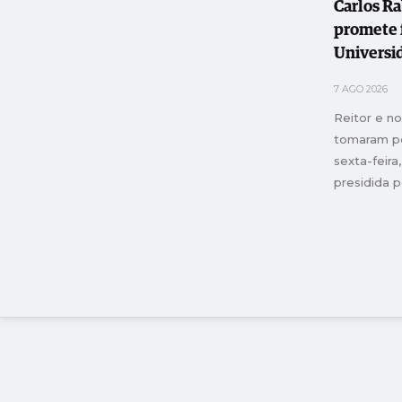
Carlos R
promete 
Universi
Leiria e 
7 AGO 2026
instituiç
Reitor e n
"transfo
tomaram p
sexta-feir
presidida p
Educação, 
Inovação