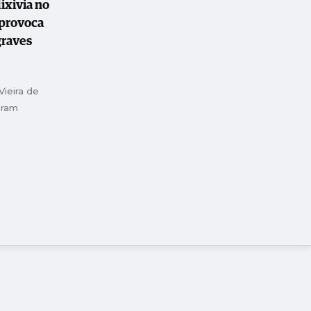
ixivia no
provoca
graves
ieira de
aram