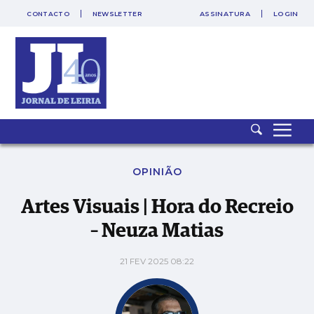
CONTACTO
NEWSLETTER
ASSINATURA
LOGIN
SAIR
PUB
Artes Visuais | Hora do Recreio – Neuza Matias
OPINIÃO
Artes Visuais | Hora do Recreio
– Neuza Matias
21 FEV 2025 08:22