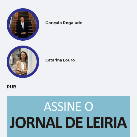
Gonçalo Regalado
Catarina Louro
PUB