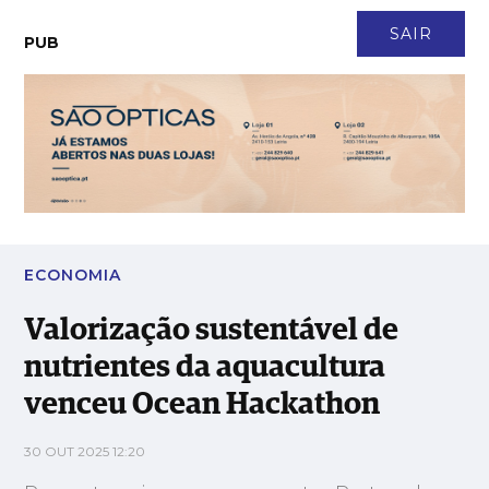
CONTACTO
NEWSLETTER
ASSINATURA
LOGIN
SAIR
PUB
Valorização sustentável de nutrientes da aquacultura venceu
Ocean Hackathon
ECONOMIA
Valorização sustentável de
nutrientes da aquacultura
venceu Ocean Hackathon
30 OUT 2025 12:20