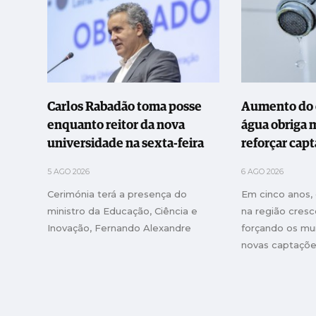
Carlos Rabadão toma posse
Aumento do
enquanto reitor da nova
água obriga 
universidade na sexta-feira
reforçar cap
5 AGO 2026
6 AGO 2026
Cerimónia terá a presença do
Em cinco anos,
ministro da Educação, Ciência e
na região cres
Inovação, Fernando Alexandre
forçando os mun
novas captaçõe
perdas de água
concelhos supe
das prioridades