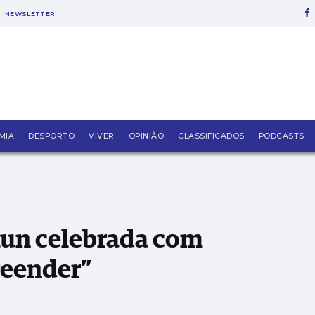
NEWSLETTER
curso que vai “surpreender”
MIA
DESPORTO
VIVER
OPINIÃO
CLASSIFICADOS
PODCASTS
Run celebrada com
reender”