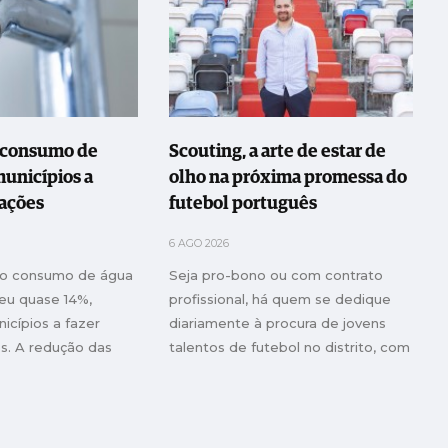
 consumo de
Scouting, a arte de estar de
municípios a
olho na próxima promessa do
tações
futebol português
6 AGO 2026
 o consumo de água
Seja pro-bono ou com contrato
ceu quase 14%,
profissional, há quem se dedique
icípios a fazer
diariamente à procura de jovens
s. A redução das
talentos de futebol no distrito, com
, que em muitos
o intuito de catapultá-los para os
ram os 30%, é outra
maiores clubes do País