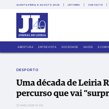
QUINTA-FEIRA, 6 AGOSTO 2026
LEITORES
CONTACTO
PUB
Uma década de Leiria Run celebrada com per
ABERTURA
ENTREVISTA
SOCIEDADE
SAÚDE
ECONO
DESPORTO
Uma década de Leiria 
percurso que vai “surp
21 MAR 2025 14:00