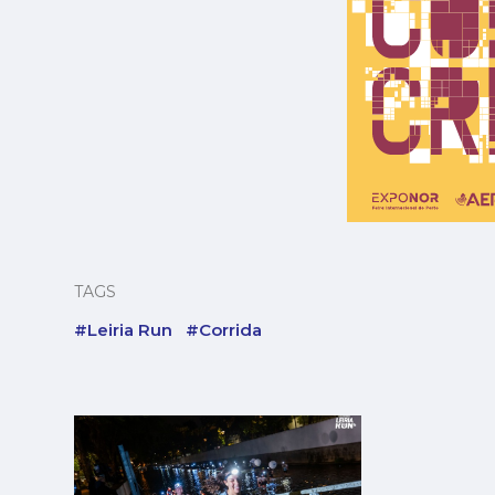
TAGS
#Leiria Run
#Corrida